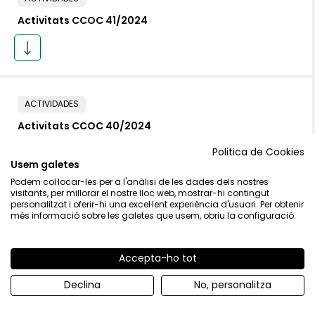
Activitats CCOC 41/2024
ACTIVIDADES
Activitats CCOC 40/2024
Politica de Cookies
Usem galetes
Podem col·locar-les per a l'anàlisi de les dades dels nostres
visitants, per millorar el nostre lloc web, mostrar-hi contingut
personalitzat i oferir-hi una excel·lent experiència d'usuari. Per obtenir
ACTIVIDADES
més informació sobre les galetes que usem, obriu la configuració.
Activitats CCOC 39/2024
Accepta-ho tot
Declina
No, personalitza
ACTIVIDADES