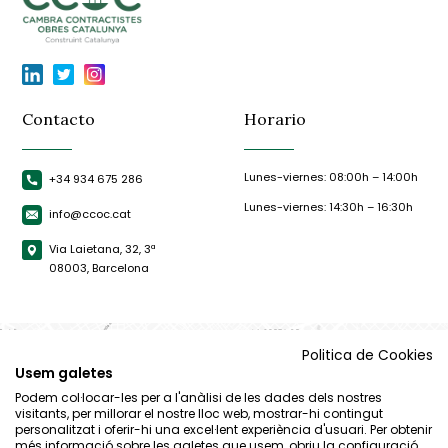
Contacto
Horario
Lunes-viernes: 08:00h – 14:00h
+34 934 675 286
Lunes-viernes: 14:30h – 16:30h
info@ccoc.cat
Via Laietana, 32, 3ª
08003, Barcelona
Politica de Cookies
Usem galetes
Podem col·locar-les per a l'anàlisi de les dades dels nostres
visitants, per millorar el nostre lloc web, mostrar-hi contingut
personalitzat i oferir-hi una excel·lent experiència d'usuari. Per obtenir
més informació sobre les galetes que usem, obriu la configuració.