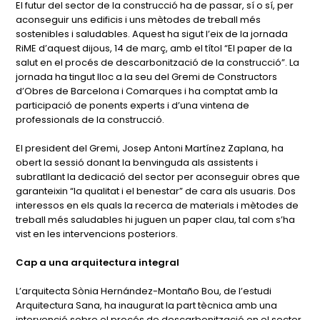
El futur del sector de la construcció ha de passar, sí o sí, per
aconseguir uns edificis i uns mètodes de treball més
sostenibles i saludables. Aquest ha sigut l’eix de la jornada
RiME d’aquest dijous, 14 de març, amb el títol “El paper de la
salut en el procés de descarbonització de la construcció”. La
jornada ha tingut lloc a la seu del Gremi de Constructors
d’Obres de Barcelona i Comarques i ha comptat amb la
participació de ponents experts i d’una vintena de
professionals de la construcció.
El president del Gremi, Josep Antoni Martínez Zaplana, ha
obert la sessió donant la benvinguda als assistents i
subratllant la dedicació del sector per aconseguir obres que
garanteixin “la qualitat i el benestar” de cara als usuaris. Dos
interessos en els quals la recerca de materials i mètodes de
treball més saludables hi juguen un paper clau, tal com s’ha
vist en les intervencions posteriors.
Cap a una arquitectura integral
L’arquitecta Sònia Hernández-Montaño Bou, de l’estudi
Arquitectura Sana, ha inaugurat la part tècnica amb una
intervenció sobre el procés de descarbonització en el sector