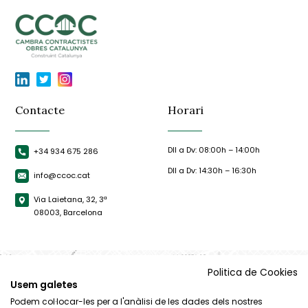
Contacte
Horari
Dll a Dv: 08:00h – 14:00h
+34 934 675 286
Dll a Dv: 14:30h – 16:30h
info@ccoc.cat
Via Laietana, 32, 3ª
08003, Barcelona
Politica de Cookies
Usem galetes
Podem col·locar-les per a l'anàlisi de les dades dels nostres