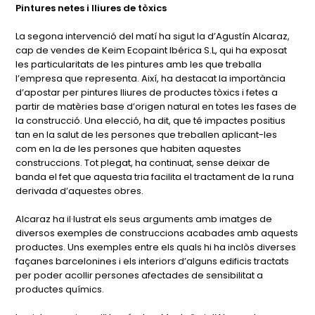
Pintures netes i lliures de tòxics
La segona intervenció del matí ha sigut la d’Agustín Alcaraz,
cap de vendes de Keim Ecopaint Ibérica S.L, qui ha exposat
les particularitats de les pintures amb les que treballa
l’empresa que representa. Així, ha destacat la importància
d’apostar per pintures lliures de productes tòxics i fetes a
partir de matèries base d’origen natural en totes les fases de
la construcció. Una elecció, ha dit, que té impactes positius
tan en la salut de les persones que treballen aplicant-les
com en la de les persones que habiten aquestes
construccions. Tot plegat, ha continuat, sense deixar de
banda el fet que aquesta tria facilita el tractament de la runa
derivada d’aquestes obres.
Alcaraz ha il·lustrat els seus arguments amb imatges de
diversos exemples de construccions acabades amb aquests
productes. Uns exemples entre els quals hi ha inclòs diverses
façanes barcelonines i els interiors d’alguns edificis tractats
per poder acollir persones afectades de sensibilitat a
productes químics.