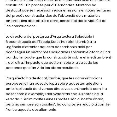
constructiu. Un procés per al Hernández-Montaño ha
destacat que és necessari reduir emissions en totes les fases
del procés constructiu, des de l’obtenció dels materials
emprats fins als treballs d’obra, sense oblidar la vida útil de
les construccions.
La directora del postgrau d’Arquitectura Saludable i
Bioconstrucció de l’Escola Sert s’ha referit també a la
urgència d’afrontar aquesta descarbonització per
aconseguir un sector més saludable i sostenible citant, d’una
banda, l’impacte que la construcció té sobre el medi ambient
i, de l’altra, l’impacte que pot tenir sobre la salut de les
persones que fan vida les obres resultants.
L’arquitecta ha destacat, també, que les administracions
europees ja han posat la lupa sobre aquestes qüestions
amb l’aplicació de diverses directives continentals com, ha
posat com a exemple, l’aprovada tan sols 48 hores de la
xerrada. “Tenim moltes eines i moltes són al nostre abast,
però no sempre són visibles”, ha conclòs en relació a com fer
front a aquests desafiaments.