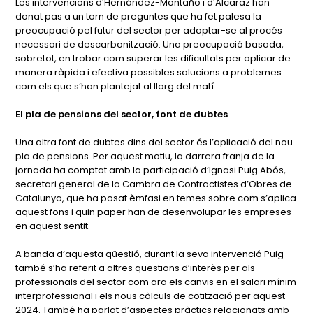
Les intervencions d’Hernández-Montaño i d’Alcaraz han
donat pas a un torn de preguntes que ha fet palesa la
preocupació pel futur del sector per adaptar-se al procés
necessari de descarbonització. Una preocupació basada,
sobretot, en trobar com superar les dificultats per aplicar de
manera ràpida i efectiva possibles solucions a problemes
com els que s’han plantejat al llarg del matí.
El pla de pensions del sector, font de dubtes
Una altra font de dubtes dins del sector és l’aplicació del nou
pla de pensions. Per aquest motiu, la darrera franja de la
jornada ha comptat amb la participació d’Ignasi Puig Abós,
secretari general de la Cambra de Contractistes d’Obres de
Catalunya, que ha posat èmfasi en temes sobre com s’aplica
aquest fons i quin paper han de desenvolupar les empreses
en aquest sentit.
A banda d’aquesta qüestió, durant la seva intervenció Puig
també s’ha referit a altres qüestions d’interès per als
professionals del sector com ara els canvis en el salari mínim
interprofessional i els nous càlculs de cotització per aquest
2024. També ha parlat d’aspectes pràctics relacionats amb