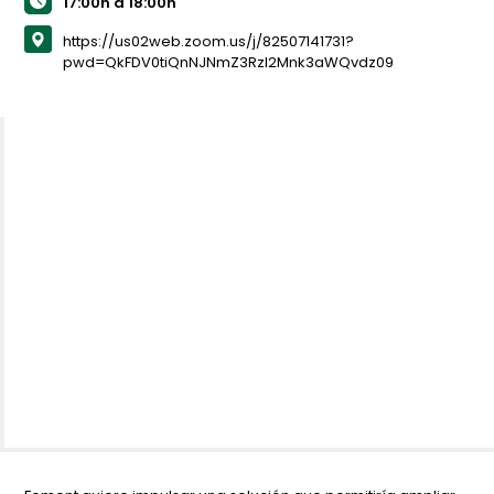
17:00h a 18:00h
https://us02web.zoom.us/j/82507141731?
pwd=QkFDV0tiQnNJNmZ3Rzl2Mnk3aWQvdz09