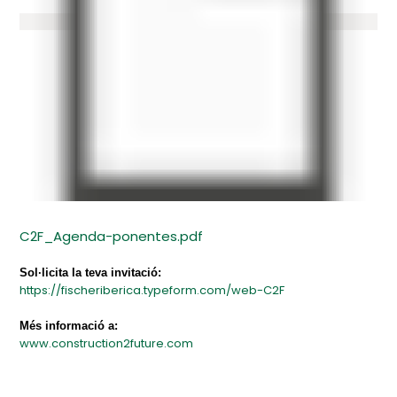
C2F_Agenda-ponentes.pdf
Sol·licita la teva invitació:
https://fischeriberica.typeform.com/web-C2F
Més informació a:
www.construction2future.com