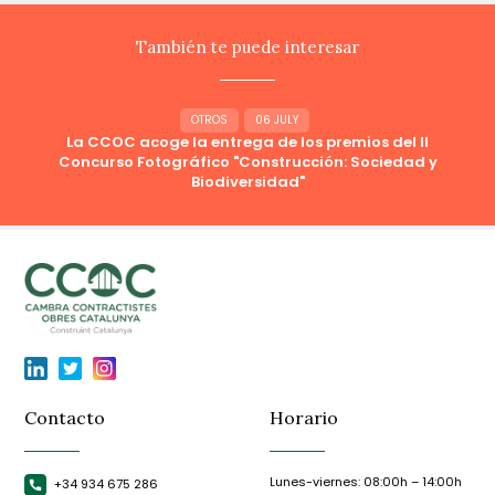
También te puede interesar
OTROS
06 JULY
La CCOC acoge la entrega de los premios del II
Concurso Fotográfico "Construcción: Sociedad y
Biodiversidad"
Contacto
Horario
Lunes-viernes: 08:00h – 14:00h
+34 934 675 286