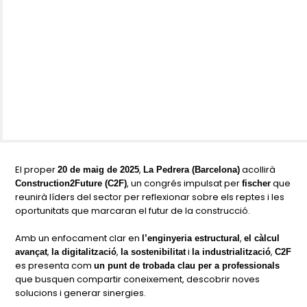
El proper
,
acollirà
20 de maig de 2025
La Pedrera (Barcelona)
, un congrés impulsat per
que
Construction2Future (C2F)
fischer
reunirà líders del sector per reflexionar sobre els reptes i les
oportunitats que marcaran el futur de la construcció.
Amb un enfocament clar en
,
l’enginyeria estructural
el càlcul
,
,
i
,
avançat
la digitalització
la sostenibilitat
la industrialització
C2F
es presenta com
un punt de trobada clau per a professionals
que busquen compartir coneixement, descobrir noves
solucions i generar sinergies.