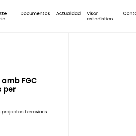
zte
Documentos
Actualidad
Visor
Cont
cio
estadístico
n amb FGC
s per
s projectes ferroviaris