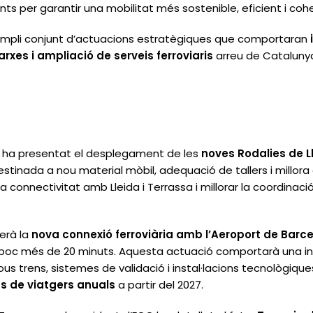
tents per garantir una mobilitat més sostenible, eficient i cohe
 ampli conjunt d’actuacions estratègiques que comportaran
rxes i ampliació de serveis ferroviaris
arreu de Cataluny
iz ha presentat el desplegament de les
noves Rodalies de L
stinada a nou material mòbil, adequació de tallers i millora 
a connectivitat amb Lleida i Terrassa i millorar la coordinac
serà la
nova connexió ferroviària amb l’Aeroport de Barc
en poc més de 20 minuts. Aquesta actuació comportarà una i
us trens, sistemes de validació i instal·lacions tecnològiques
ns de viatgers anuals
a partir del 2027.