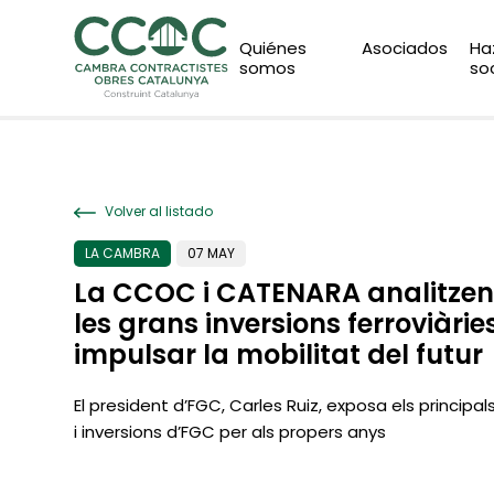
Quiénes
Asociados
Ha
somos
so
Volver al listado
LA CAMBRA
07 MAY
La CCOC i CATENARA analitze
les grans inversions ferroviàrie
impulsar la mobilitat del futur
El president d’FGC, Carles Ruiz, exposa els principal
i inversions d’FGC per als propers anys