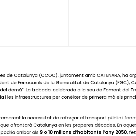
res de Catalunya (CCOC), juntament amb CATENARA, ha org
ent de Ferrocarrils de la Generalitat de Catalunya (FGC), Carl
t del demà”
. La trobada, celebrada a la seu de Foment del Tr
ia i les infraestructures per conèixer de primera mà els princ
.
 remarcat la necessitat de reforçar el transport públic i ferr
 que afrontarà Catalunya en les properes dècades. En aques
podria arribar als
9 o 10 milions d’habitants l’any 2050
, fe