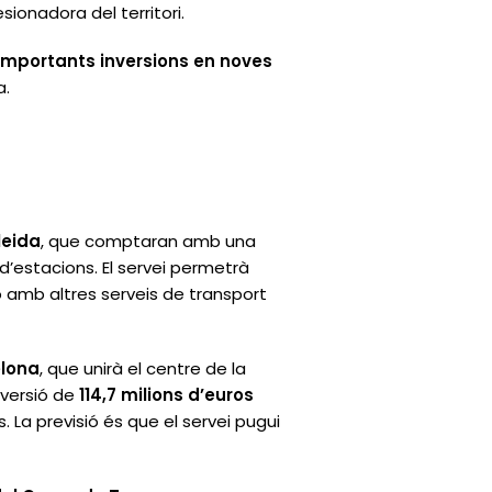
sionadora del territori.
importants inversions en noves
a.
leida
, que comptaran amb una
d’estacions. El servei permetrà
ió amb altres serveis de transport
elona
, que unirà el centre de la
nversió de
114,7 milions d’euros
. La previsió és que el servei pugui