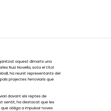
anitzat aquest dimarts una
es Ruiz Novella, sota el títol
eball, ha reunit representants del
ipals projectes ferroviaris que
oviari davant els reptes de
t sentit, ha destacat que les
t que obliga a impulsar noves