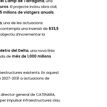
del Camp de Tarragona
, una
euros
. El projecte inclou obra civil,
,5 milions de viatgers anuals
.
a
, una de les actuacions
e contempla una inversió de
633,5
’objectiu d’incrementar la
Metro del Delta
, una nova línia
mada de
més de 1.000 milions
fraestructures existents. En aquest
e 2027-2031 a actuacions de
l director general de CATENARA,
 per impulsar infraestructures clau