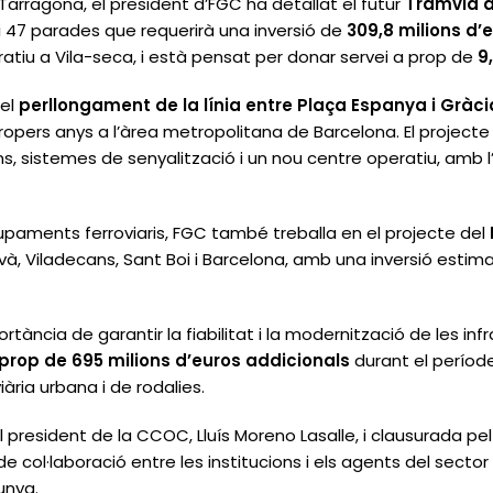
 Tarragona, el president d’FGC ha detallat el futur
Tramvia 
i 47 parades que requerirà una inversió de
309,8 milions d’
ratiu a Vila-seca, i està pensat per donar servei a prop de
9
 el
perllongament de la línia entre Plaça Espanya i Gràci
ropers anys a l’àrea metropolitana de Barcelona. El project
ens, sistemes de senyalització i un nou centre operatiu, amb l
upaments ferroviaris, FGC també treballa en el projecte del
và, Viladecans, Sant Boi i Barcelona, amb una inversió esti
ortància de garantir la fiabilitat i la modernització de les in
prop de 695 milions d’euros addicionals
durant el períod
viària urbana i de rodalies.
 president de la CCOC, Lluís Moreno Lasalle, i clausurada pe
de col·laboració entre les institucions i els agents del sector
unya.