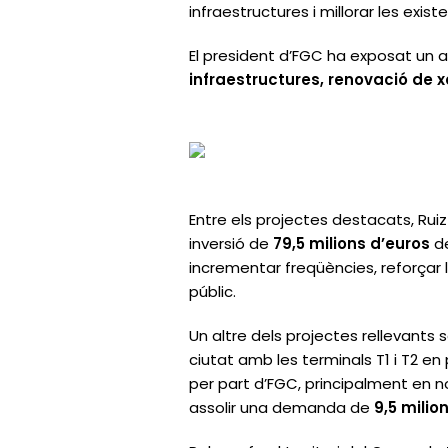
infraestructures i millorar les exis
El president d’FGC ha exposat un
infraestructures, renovació de xa
Entre els projectes destacats, Ru
inversió de
79,5 milions d’euros
de
incrementar freqüències, reforçar l
públic.
Un altre dels projectes rellevants 
ciutat amb les terminals T1 i T2 
per part d’FGC, principalment en no
assolir una demanda de
9,5 milio