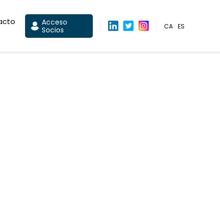
acto
Acceso
CA
ES
Socios