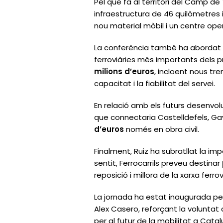
Pel que fa al territori del Camp de
infraestructura de 46 quilòmetres 
nou material mòbil i un centre ope
La conferència també ha abordat
ferroviàries més importants dels p
milions d’euros
, incloent nous tr
capacitat i la fiabilitat del servei.
En relació amb els futurs desenvol
que connectaria Castelldefels, Ga
d’euros
només en obra civil.
Finalment, Ruiz ha subratllat la imp
sentit, Ferrocarrils preveu destinar
reposició i millora de la xarxa ferro
La jornada ha estat inaugurada pel
Alex Casero, reforçant la voluntat 
per al futur de la mobilitat a Catal