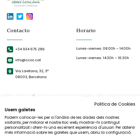
Contacto
Horario
Lunes-viernes: 08:00h – 14:00h
+34 934 675 286
Lunes-viernes: 14:30h – 16:30h
info@ccoc.cat
Via Laietana, 32, 3ª
08003, Barcelona
Politica de Cookies
Usem galetes
Podem col·locar-les per a l'anàlisi de les dades dels nostres
visitants, per millorar el nostre lloc web, mostrar-hi contingut
personalitzat i oferir-hi una excel·lent experiència d'usuari. Per obtenir
més informació sobre les galetes que usem, obriu la configuració.