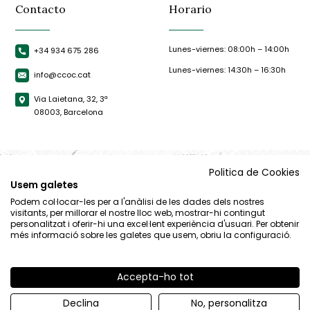
Contacto
Horario
Lunes-viernes: 08:00h – 14:00h
+34 934 675 286
Lunes-viernes: 14:30h – 16:30h
info@ccoc.cat
Via Laietana, 32, 3ª
08003, Barcelona
Politica de Cookies
Usem galetes
Podem col·locar-les per a l'anàlisi de les dades dels nostres
visitants, per millorar el nostre lloc web, mostrar-hi contingut
personalitzat i oferir-hi una excel·lent experiència d'usuari. Per obtenir
més informació sobre les galetes que usem, obriu la configuració.
Accepta-ho tot
© CCOC |
Aviso Legal
|
Política de privacidad
|
Política de cookies
Declina
No, personalitza