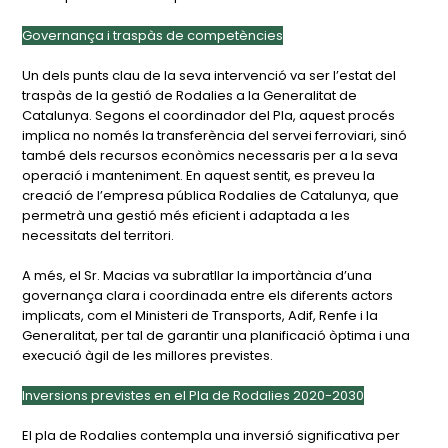
Governança i traspàs de competències
Un dels punts clau de la seva intervenció va ser l’estat del
traspàs de la gestió de Rodalies a la Generalitat de
Catalunya. Segons el coordinador del Pla, aquest procés
implica no només la transferència del servei ferroviari, sinó
també dels recursos econòmics necessaris per a la seva
operació i manteniment. En aquest sentit, es preveu la
creació de l’empresa pública Rodalies de Catalunya, que
permetrà una gestió més eficient i adaptada a les
necessitats del territori.
A més, el Sr. Macias va subratllar la importància d’una
governança clara i coordinada entre els diferents actors
implicats, com el Ministeri de Transports, Adif, Renfe i la
Generalitat, per tal de garantir una planificació òptima i una
execució àgil de les millores previstes.
Inversions previstes en el Pla de Rodalies 2020-2030
El pla de Rodalies contempla una inversió significativa per