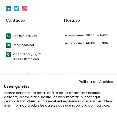
Contacto
Horario
Lunes-viernes: 08:00h – 14:00h
+34 934 675 286
Lunes-viernes: 14:30h – 16:30h
info@ccoc.cat
Via Laietana, 32, 3ª
08003, Barcelona
Politica de Cookies
Usem galetes
Podem col·locar-les per a l'anàlisi de les dades dels nostres
visitants, per millorar el nostre lloc web, mostrar-hi contingut
personalitzat i oferir-hi una excel·lent experiència d'usuari. Per obtenir
més informació sobre les galetes que usem, obriu la configuració.