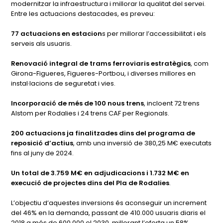
modernitzar la infraestructura i millorar la qualitat del servei.
Entre les actuacions destacades, es preveu:
77 actuacions en estacion
s per millorar l’accessibilitat i els
serveis als usuaris.
Renovació integral de trams ferroviaris estratègics
, com
Girona-Figueres, Figueres-Portbou, i diverses millores en
instal·lacions de seguretat i vies.
Incorporació de més de 100 nous trens
, incloent 72 trens
Alstom per Rodalies i 24 trens CAF per Regionals.
200 actuacions ja finalitzades dins del programa de
reposició d’actius
, amb una inversió de 380,25 M€ executats
fins al juny de 2024.
Un total de 3.759 M€ en adjudicacions i 1.732 M€ en
execució de projectes dins del Pla de Rodalies
.
L’objectiu d’aquestes inversions és aconseguir un increment
del 46% en la demanda, passant de 410.000 usuaris diaris el
2018 a més de 600.000 el 2030, millorant l’oferta un 58%.