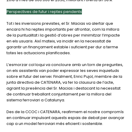
Perspectives de futur i reptes pendents
Tot i les inversions previstes, el Sr. Macias va alertar que
encara hi ha reptes importants per afrontar, com la millora
de la puntualitat i la gestió d’obres per minimitzar l’impacte
en els usuaris. Així mateix, va incidir en la necessitat de
garantir un finançament estable i suficient per dur a terme
totes les actuacions planificades.
L’esmorzar col·loqui va concloure amb un torn de preguntes,
on els assistents van poder expressar les seves inquietuds
sobre el futur del servei. Finalment, Enric Pujol, membre de la
junta directiva de CATENARA, va fer la clausura de l’acte,
agraint la presència del Sr. Macias i destacant la necessitat
de continuar treballant conjuntament per la millora del
sistema ferroviari a Catalunya.
Des de la CCOC i CATENARA, reafirmem el nostre compromís
en continuar impulsant aquests espais de debat per avançar
cap a un model ferroviari més eficient i sostenible.