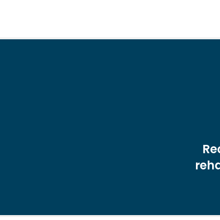
Re
reha