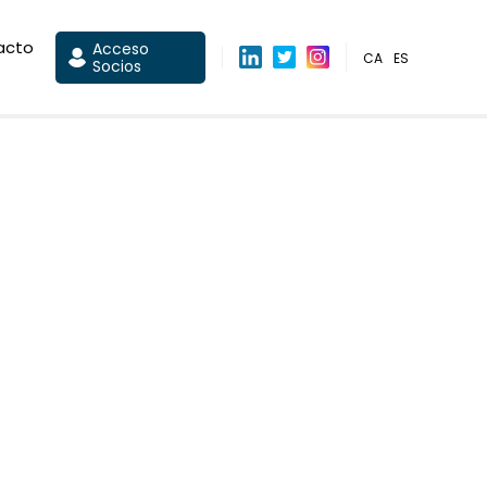
acto
Acceso
CA
ES
Socios