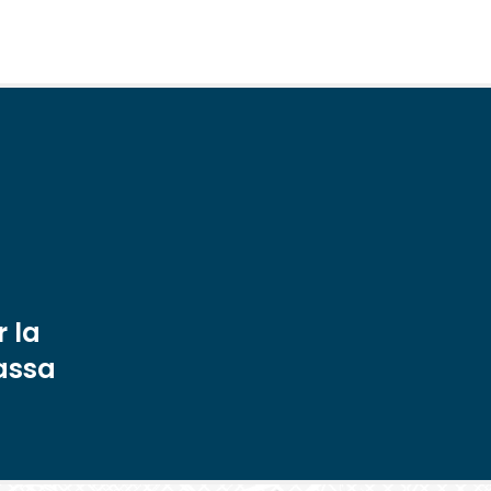
 la
rassa