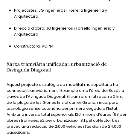
Projectistes: JG Ingenieros i Torrella Ingeniería y
Arquitectura
Direcció d’obra: JG Ingenieros i Torrella Ingeniería y
Arquitectura
Constructora: VOPI4
Xarxa tramviària unificada i urbanització de
l’Avinguda Diagonal
Aquest projecte estratègic de mobilitat metropolitana ha
connectat tramviàriament l’Eixample amb l’àrea del Besòs a
través de l’Avinguda Diagonal. El tram premiat recorre 2 km,
de la plaça de les Glòries fins al carrer Girona, i incorpora
tecnologia sense catenària per primera vegada a l’Estat.
Amb una inversió total superior als 120 milions d’euros (63 per
obres i tramvies, 52 per urbanització i 8,1 pel col·lector), es
preveu una reducció de 2.000 vehicles i l’ús diari de 24.000
passatgers.