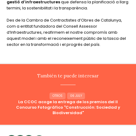
gestió d’infraestructures
que defensa la planificació a llarg
termini, la sostenibilitat i la transparència.
Des de la Cambra de Contractistes d’Obres de Catalunya,
com a entitat fundadora del Consell Assessor
d’Infraestructures, reafirmem el nostre compromís amb
aquest model i amb el reconeixement públic de la tasca del
sector en la transformació i el progrés del país.
También te puede interesar
OTROS
06 JULY
La CCOC acoge la entrega de los premios del II
Concurso Fotográfico "Construcción: Sociedad y
Biodiversidad"