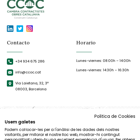
Contacto
Horario
Lunes-viernes: 08:00h – 14:00h
+34 934 675 286
Lunes-viernes: 14:30h – 16:30h
info@ccoc.cat
Via Laietana, 32, 3ª
08003, Barcelona
Politica de Cookies
Usem galetes
Podem col·locar-les per a l'anàlisi de les dades dels nostres
visitants, per millorar el nostre lloc web, mostrar-hi contingut
personalitzat i oferir-hi una excel·lent experiència d'usuari. Per obtenir