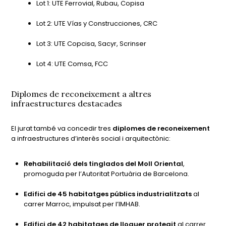
Lot 1: UTE Ferrovial, Rubau, Copisa
Lot 2: UTE Vías y Construcciones, CRC
Lot 3: UTE Copcisa, Sacyr, Scrinser
Lot 4: UTE Comsa, FCC
Diplomes de reconeixement a altres
infraestructures destacades
El jurat també va concedir tres
diplomes de reconeixement
a infraestructures d’interès social i arquitectònic:
Rehabilitació dels tinglados del Moll Oriental
,
promoguda per l’Autoritat Portuària de Barcelona.
Edifici de 45 habitatges públics industrialitzats
al
carrer Marroc, impulsat per l’IMHAB.
Edifici de 42 habitatges de lloguer protegit
al carrer