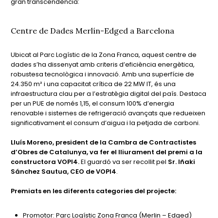
gran transcendència:
Centre de Dades Merlín-Edged a Barcelona
Ubicat al Parc Logístic de la Zona Franca, aquest centre de
dades s’ha dissenyat amb criteris d’eficiència energètica,
robustesa tecnològica i innovació. Amb una superfície de
24.350 m² i una capacitat crítica de 22 MW IT, és una
infraestructura clau per a l’estratègia digital del país. Destaca
per un PUE de només 1,15, el consum 100% d’energia
renovable i sistemes de refrigeració avançats que redueixen
significativament el consum d’aigua i la petjada de carboni.
Lluís Moreno, president de la Cambra de Contractistes
d’Obres de Catalunya, va fer el lliurament del premi a la
constructora VOPI4.
El guardó va ser recollit pel
Sr. Iñaki
Sánchez Sautua, CEO de VOPI4
.
Premiats en les diferents categories del projecte:
Promotor: Parc Logístic Zona Franca (Merlin – Edged)