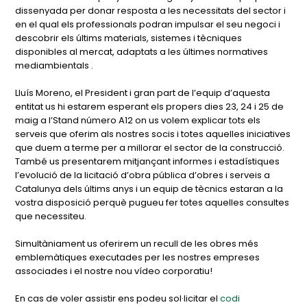
dissenyada per donar resposta a les necessitats del sector i
en el qual els professionals podran impulsar el seu negoci i
descobrir els últims materials, sistemes i tècniques
disponibles al mercat, adaptats a les últimes normatives
mediambientals .
Lluís Moreno, el President i gran part de l’equip d’aquesta
entitat us hi estarem esperant els propers dies 23, 24 i 25 de
maig a l’Stand número A12 on us volem explicar tots els
serveis que oferim als nostres socis i totes aquelles iniciatives
que duem a terme per a millorar el sector de la construcció.
També us presentarem mitjançant informes i estadístiques
l’evolució de la licitació d’obra pública d’obres i serveis a
Catalunya dels últims anys i un equip de tècnics estaran a la
vostra disposició perquè pugueu fer totes aquelles consultes
que necessiteu.
Simultàniament us oferirem un recull de les obres més
emblemàtiques executades per les nostres empreses
associades i el nostre nou vídeo corporatiu!
En cas de voler assistir ens podeu sol·licitar el
codi