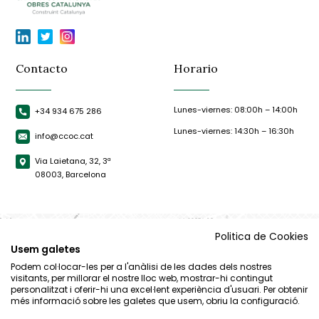
Contacto
Horario
Lunes-viernes: 08:00h – 14:00h
+34 934 675 286
Lunes-viernes: 14:30h – 16:30h
info@ccoc.cat
Via Laietana, 32, 3ª
08003, Barcelona
Politica de Cookies
Usem galetes
Podem col·locar-les per a l'anàlisi de les dades dels nostres
visitants, per millorar el nostre lloc web, mostrar-hi contingut
personalitzat i oferir-hi una excel·lent experiència d'usuari. Per obtenir
més informació sobre les galetes que usem, obriu la configuració.