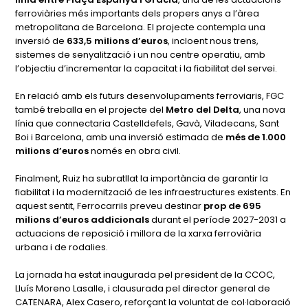
ferroviàries més importants dels propers anys a l’àrea
metropolitana de Barcelona. El projecte contempla una
inversió de
633,5 milions d’euros
, incloent nous trens,
sistemes de senyalització i un nou centre operatiu, amb
l’objectiu d’incrementar la capacitat i la fiabilitat del servei.
En relació amb els futurs desenvolupaments ferroviaris, FGC
també treballa en el projecte del
Metro del Delta
, una nova
línia que connectaria Castelldefels, Gavà, Viladecans, Sant
Boi i Barcelona, amb una inversió estimada de
més de 1.000
milions d’euros
només en obra civil.
Finalment, Ruiz ha subratllat la importància de garantir la
fiabilitat i la modernització de les infraestructures existents. En
aquest sentit, Ferrocarrils preveu destinar
prop de 695
milions d’euros addicionals
durant el període 2027-2031 a
actuacions de reposició i millora de la xarxa ferroviària
urbana i de rodalies.
La jornada ha estat inaugurada pel president de la CCOC,
Lluís Moreno Lasalle, i clausurada pel director general de
CATENARA, Alex Casero, reforçant la voluntat de col·laboració