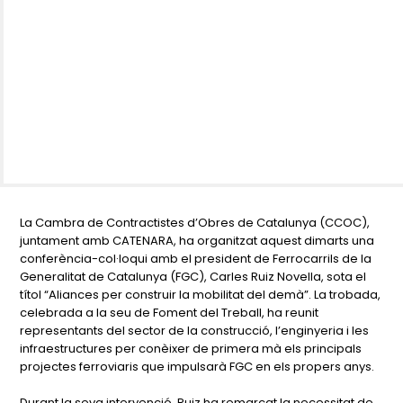
La Cambra de Contractistes d’Obres de Catalunya (CCOC),
juntament amb CATENARA, ha organitzat aquest dimarts una
conferència-col·loqui amb el president de Ferrocarrils de la
Generalitat de Catalunya (FGC), Carles Ruiz Novella, sota el
títol
“Aliances per construir la mobilitat del demà”
. La trobada,
celebrada a la seu de Foment del Treball, ha reunit
representants del sector de la construcció, l’enginyeria i les
infraestructures per conèixer de primera mà els principals
projectes ferroviaris que impulsarà FGC en els propers anys.
Durant la seva intervenció, Ruiz ha remarcat la necessitat de