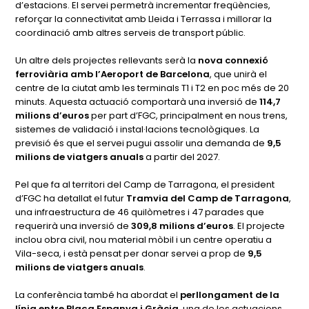
d’estacions. El servei permetrà incrementar freqüències,
reforçar la connectivitat amb Lleida i Terrassa i millorar la
coordinació amb altres serveis de transport públic.
Un altre dels projectes rellevants serà la
nova connexió
ferroviària amb l’Aeroport de Barcelona
, que unirà el
centre de la ciutat amb les terminals T1 i T2 en poc més de 20
minuts. Aquesta actuació comportarà una inversió de
114,7
milions d’euros
per part d’FGC, principalment en nous trens,
sistemes de validació i instal·lacions tecnològiques. La
previsió és que el servei pugui assolir una demanda de
9,5
milions de viatgers anuals
a partir del 2027.
Pel que fa al territori del Camp de Tarragona, el president
d’FGC ha detallat el futur
Tramvia del Camp de Tarragona
,
una infraestructura de 46 quilòmetres i 47 parades que
requerirà una inversió de
309,8 milions d’euros
. El projecte
inclou obra civil, nou material mòbil i un centre operatiu a
Vila-seca, i està pensat per donar servei a prop de
9,5
milions de viatgers anuals
.
La conferència també ha abordat el
perllongament de la
línia entre Plaça Espanya i Gràcia
, una de les actuacions