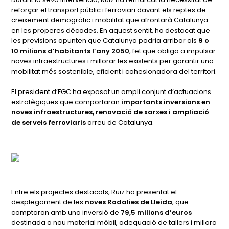
reforçar el transport públic i ferroviari davant els reptes de
creixement demogràfic i mobilitat que afrontarà Catalunya
en les properes dècades. En aquest sentit, ha destacat que
les previsions apunten que Catalunya podria arribar als
9 o
10 milions d’habitants l’any 2050
, fet que obliga a impulsar
noves infraestructures i millorar les existents per garantir una
mobilitat més sostenible, eficient i cohesionadora del territori.
El president d’FGC ha exposat un ampli conjunt d’actuacions
estratègiques que comportaran
importants inversions en
noves infraestructures, renovació de xarxes i ampliació
de serveis ferroviaris
arreu de Catalunya.
Entre els projectes destacats, Ruiz ha presentat el
desplegament de les
noves Rodalies de Lleida
, que
comptaran amb una inversió de
79,5 milions d’euros
destinada a nou material mòbil, adequació de tallers i millora