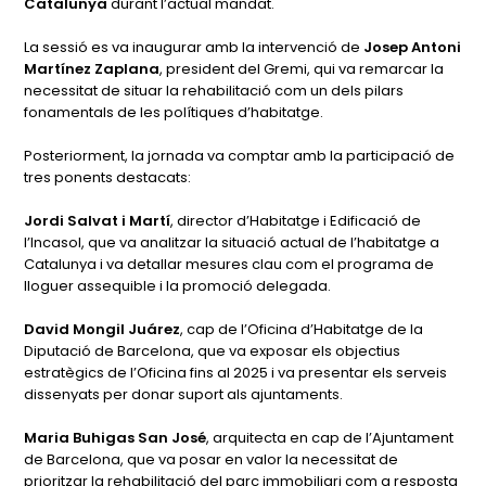
Catalunya
durant l’actual mandat.
La sessió es va inaugurar amb la intervenció de
Josep Antoni
Martínez Zaplana
, president del Gremi, qui va remarcar la
necessitat de situar la rehabilitació com un dels pilars
fonamentals de les polítiques d’habitatge.
Posteriorment, la jornada va comptar amb la participació de
tres ponents destacats:
Jordi Salvat i Martí
, director d’Habitatge i Edificació de
l’Incasol, que va analitzar la situació actual de l’habitatge a
Catalunya i va detallar mesures clau com el programa de
lloguer assequible i la promoció delegada.
David Mongil Juárez
, cap de l’Oficina d’Habitatge de la
Diputació de Barcelona, que va exposar els objectius
estratègics de l’Oficina fins al 2025 i va presentar els serveis
dissenyats per donar suport als ajuntaments.
Maria Buhigas San José
, arquitecta en cap de l’Ajuntament
de Barcelona, que va posar en valor la necessitat de
prioritzar la rehabilitació del parc immobiliari com a resposta