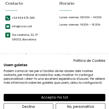
Contacto
Horario
Lunes-viernes: 08:00h – 14:00h
+34 934 675 286
Lunes-viernes: 14:30h – 16:30h
info@ccoc.cat
Via Laietana, 32, 3ª
08003, Barcelona
Politica de Cookies
Usem galetes
Podem col·locar-les per a l'anàlisi de les dades dels nostres
visitants, per millorar el nostre lloc web, mostrar-hi contingut
personalitzat i oferir-hi una excel·lent experiència d'usuari. Per obtenir
més informació sobre les galetes que usem, obriu la configuració.
Accepta-ho tot
© CCOC |
Aviso Legal
|
Política de privacidad
|
Política de cookies
Declina
No, personalitza