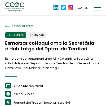
CA
ES
Tornar al llistat
LA CAMBRA
27 MARCH
Esmorzar col·loqui amb la Secretària
d'Habitatge del Dptm. de Territori
Esmorzem conjuntament amb ASINCA amb la Secretària
d'Habitatge del Departament de Territori de la Generalitat de
Catalunya, Sra. Marina Berasategui
28 de March, 2023
09:00 a 10:30
Foment del Treball Nacional, sala GH