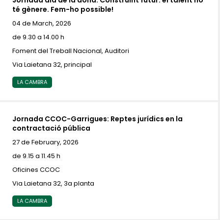
Jornada dia de la dona: Construint futur: el talent no
té gènere. Fem-ho possible!
04 de March, 2026
de 9.30 a 14.00 h
Foment del Treball Nacional, Auditori
Via Laietana 32, principal
LA CAMBRA
Jornada CCOC-Garrigues: Reptes jurídics en la
contractació pública
27 de February, 2026
de 9.15 a 11.45 h
Oficines CCOC
Via Laietana 32, 3a planta
LA CAMBRA