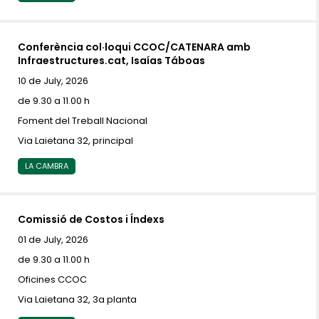
Conferència col·loqui CCOC/CATENARA amb
Infraestructures.cat, Isaías Táboas
10 de July, 2026
de 9.30 a 11.00 h
Foment del Treball Nacional
Via Laietana 32, principal
LA CAMBRA
Comissió de Costos i Índexs
01 de July, 2026
de 9.30 a 11.00 h
Oficines CCOC
Via Laietana 32, 3a planta