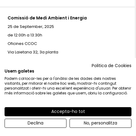
Comissió de Medi Ambient i Energia
25 de September, 2025
de 12:00h a 13:30h
Oficines CCOC
Via Laietana 32, 3a planta
LA CAMBRA
Politica de Cookies
Usem galetes
Podem col·locar-les per a l'anàlisi de les dades dels nostres
visitants, per millorar el nostre lloc web, mostrar-hi contingut
RdP Informe de Conjuntura CCOC
personalitzat i oferir-hi una excel·lent experiència d'usuari. Per obtenir
més informació sobre les galetes que usem, obriu la configuració.
10 de September, 2025
de 11:30h a 12:30h
Oficines CCOC
Accepta-ho tot
Via Laietana 32, 3a planta
Declina
No, personalitza
LA CAMBRA