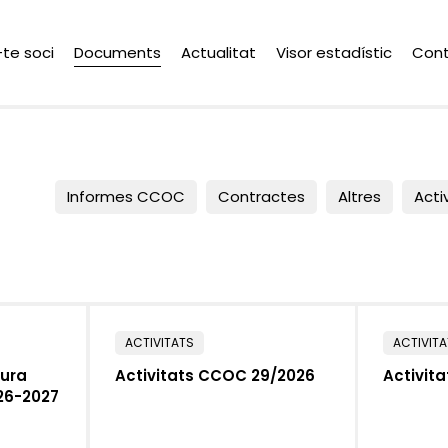
-te soci
Documents
Actualitat
Visor estadístic
Con
Informes CCOC
Contractes
Altres
Acti
ACTIVITATS
ACTIVIT
tura
Activitats CCOC 29/2026
Activit
026-2027