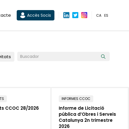
tacte
Accès Socis
CA
ES
vitats
ATS
INFORMES CCOC
ats CCOC 28/2026
Informe de Licitació
pública d’Obres i Serveis
Catalunya 2n trimestre
2026