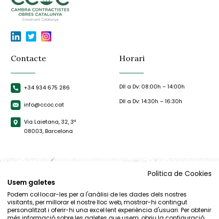
Contacte
Horari
Dll a Dv: 08:00h – 14:00h
+34 934 675 286
Dll a Dv: 14:30h – 16:30h
info@ccoc.cat
Via Laietana, 32, 3ª
08003, Barcelona
Politica de Cookies
Usem galetes
Podem col·locar-les per a l'anàlisi de les dades dels nostres
visitants, per millorar el nostre lloc web, mostrar-hi contingut
personalitzat i oferir-hi una excel·lent experiència d'usuari. Per obtenir
més informació sobre les galetes que usem, obriu la configuració.