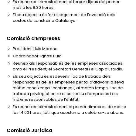
Es reuneixen trimestralment el tercer dijous del primer
mes a les 9:30 hores.
El seu objectiu és fer el seguiment de l’evolució dels
costos de construir a Catalunya.
Comissió d’Empreses
President: Lluis Moreno
Coordinador: Ignasi Puig
Reuneix als responsables de les empreses associades
amb el President, el Secretari General i el Cap d’Estudis.
Els seu objectiu és esdevenir lloc de trobada dels
responsables de les empreses per tal d’afavorir la seva
mútua coneixença i confiança i, al mateix temps, lloc de
trobada privilegiat entre el col·lectiu d’empreses i els
màxims responsables de l’entitat.
Es reuneixen bimestralment el primer dimecres de mes a
les 14.00 hores, tot i que acostuma a celebrar-se abans.
Comissió Jurídica