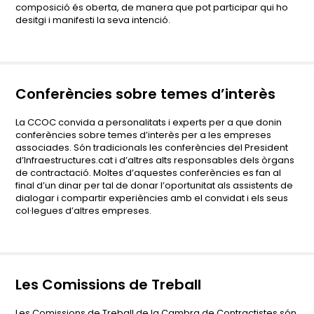
composició és oberta, de manera que pot participar qui ho
desitgi i manifesti la seva intenció.
Conferències sobre temes d’interès
La CCOC convida a personalitats i experts per a que donin
conferències sobre temes d’interès per a les empreses
associades. Són tradicionals les conferències del President
d’Infraestructures.cat i d’altres alts responsables dels òrgans
de contractació. Moltes d’aquestes conferències es fan al
final d’un dinar per tal de donar l’oportunitat als assistents de
dialogar i compartir experiències amb el convidat i els seus
col·legues d’altres empreses.
Les Comissions de Treball
Les Comissions de Treball de la Cambra de Contractistes són