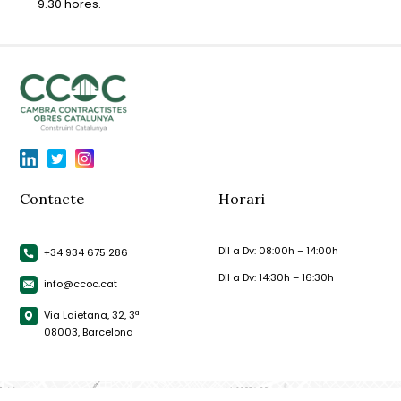
9.30 hores.
Contacte
Horari
Dll a Dv: 08:00h – 14:00h
+34 934 675 286
Dll a Dv: 14:30h – 16:30h
info@ccoc.cat
Via Laietana, 32, 3ª
08003, Barcelona