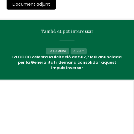
Document adjunt
També et pot interessar
LA CAMBRA
31 JULY
La CCOC celebra la licitació de 502,7 M€ anunciada
per la Generalitat i demana consolidar aquest
impuls inversor