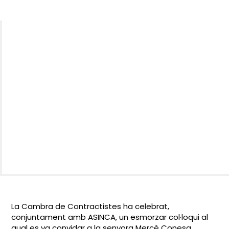
La Cambra de Contractistes ha celebrat,
conjuntament amb ASINCA, un esmorzar col·loqui al
qual es va convidar a la senyora Mercè Conesa,