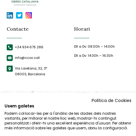
Contacte
Horari
Dll a Dv: 08:00h – 14:00h
+34 934 675 286
Dll a Dv: 14:30h – 16:30h
info@ccoc.cat
Via Laietana, 32, 3ª
08003, Barcelona
Politica de Cookies
Usem galetes
Podem col·locar-les per a l'anàlisi de les dades dels nostres
visitants, per millorar el nostre lloc web, mostrar-hi contingut
personalitzat i oferir-hi una excel·lent experiència d'usuari. Per obtenir
més informació sobre les galetes que usem, obriu la configuració.