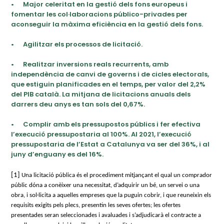
•
Major celeritat en la gestió dels fons europeus i
fomentar les col·laboracions público-privades per
aconseguir la màxima eficiència en la gestió dels fons.
•
Agilitzar els processos de licitació.
•
Realitzar inversions reals recurrents, amb
independència de canvi de governs i de cicles electorals,
que estiguin planificades en el temps, per valor del 2,2%
del PIB català. La mitjana de licitacions anuals dels
darrers deu anys es tan sols del 0,67%.
•
Complir amb els pressupostos públics i fer efectiva
l’execució pressupostaria al 100%. Al 2021, l’execució
pressupostaria de l’Estat a Catalunya va ser del 36%, i al
juny d’enguany es del 16%.
[1]
Una licitació pública és el procediment mitjançant el qual un comprador
públic dóna a conèixer una necessitat, d’adquirir un bé, un servei o una
obra, i sol·licita a aquelles empreses que la puguin cobrir, i que reuneixin els
requisits exigits pels plecs, presentin les seves ofertes; les ofertes
presentades seran seleccionades i avaluades i s’adjudicarà el contracte a