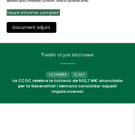
aquella que compleixi la millor relació qualitat preu.
Veure informe complet:
Document adjunt
També et pot interessar
LA CAMBRA
31 JULY
La CCOC celebra la licitació de 502,7 M€ anunciada
per la Generalitat i demana consolidar aquest
impuls inversor