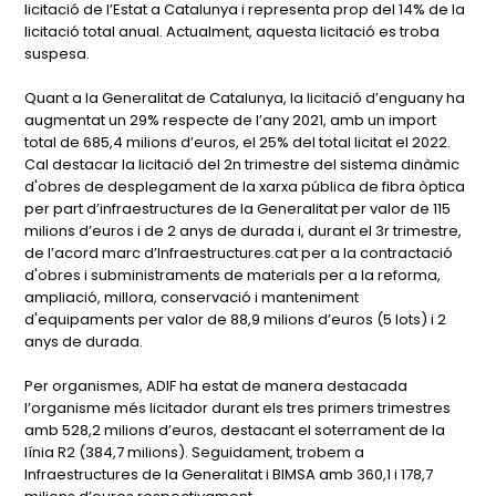
licitació de l’Estat a Catalunya i representa prop del 14% de la
licitació total anual. Actualment, aquesta licitació es troba
suspesa.
Quant a la Generalitat de Catalunya, la licitació d’enguany ha
augmentat un 29% respecte de l’any 2021, amb un import
total de 685,4 milions d’euros, el 25% del total licitat el 2022.
Cal destacar la licitació del 2n trimestre del sistema dinàmic
d'obres de desplegament de la xarxa pública de fibra òptica
per part d’infraestructures de la Generalitat per valor de 115
milions d’euros i de 2 anys de durada i, durant el 3r trimestre,
de l’acord marc d’Infraestructures.cat per a la contractació
d'obres i subministraments de materials per a la reforma,
ampliació, millora, conservació i manteniment
d'equipaments per valor de 88,9 milions d’euros (5 lots) i 2
anys de durada.
Per organismes, ADIF ha estat de manera destacada
l’organisme més licitador durant els tres primers trimestres
amb 528,2 milions d’euros, destacant el soterrament de la
línia R2 (384,7 milions). Seguidament, trobem a
Infraestructures de la Generalitat i BIMSA amb 360,1 i 178,7