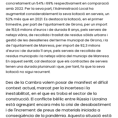
concretament un 54% i 69% respectivament en comparació
amb 2022. Per la seva part, l’Administració Local ha
augmentat considerablement la seva licitació en serveis, un
52% més que en 2021. Es destaca la licitació, en el primer
trimestre, per part de l’ajuntament de Girona, per un import
de 153,6 milions d’euros i de durada 8 anys, pels serveis de
neteja viària, de recollida i trasllat de residus sòlids urbans i
gestió de les deixalleries del terme municipal de Girona, i la
de l’ajuntament de Manresa, per import de 92,3 milions
d’euros i de durada 11 anys, pels serveis de recollida de
residus municipals i la neteja viària del municipi de Manresa.
En aquest sentit, cal destacar que els contractes de serveis
tenen una durada plurianual i que, per tant, fa que la seva
licitació no sigui recurrent.
Des de la Cambra volem posar de manifest el difícil
context actual, marcat per la incertesa i la
inestabilitat, en el que es troba el sector de la
construcció. El conflicte bèl·lic entre Rússia i Ucraïna
està agreujant encara més la crisi de desabastiment
i de l'increment de preus de materials iniciada a
conseqüència de la pandèmia. Aquesta situació està