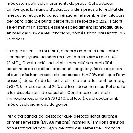
més estan patint els increments de preus. Cal destacar
també que, la manca d’adaptació dels preus a la realitat del
mercat ha fet que la concurrència en el nombre de licitadors
per obra baixi 2,4 punts percentuals respecte a 2021, situant-
se en mínims històrics, essent especialment significatiu que,
en més del 30% de les licitacions, només s’han presentat 1 o 2
licitadors.
En aquest sentit, a tot l’Estat, d’acord amb el Estudio sobre
Concursos y Disoluciones realitzat per INFORMA D&B S.A.U.
(S.M.E.), Construcció i activitats immobiliàries, amb 984
concursos de creditors presentats enguany, és el sector en
el qual més han crescut els concursos (un 23% més que l’any
passat), després de les activitats relacionades amb comerç
(+34%), i representa el 20% del total de concursos. Pel que fa
a les dissolucions de societats, Construcció i activitats
immobiliàries, amb 5.376 (24% del total), és el sector amb
més dissolucions des de gener.
Per altra banda, cal destacar que, del total licitat durant el
primer semestre (1.958,8 milions), només 161,1 milions d’euros
han estat adjudicats (8,2% del total del semestre), d’acord