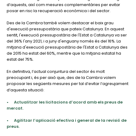
d’aquests, així com mesures complementàries per evitar
posar en risc la recuperació econòmica i del sector.
Des de la Cambra també volem destacar el baix grau
d'execució pressupostària que pateix Catalunya. En aquest
sentit, l'execució pressupostària de l'Estat a Catalunya va ser
del 36% l'any 2021, i a juny d'enguany només és del 16%. La
mitjana d'execució pressupostària de l'Estat a Catalunya des
de 2015 ha estat del 60%, mentre que la mitjana estatal ha
estat del 75%.
En definitiva, l’actual conjuntura del sector és molt
preocupant i, és per això que, des de la Cambra volem
proposar les següents mesures per tal d’evitar l’agreujament
d’aquesta situació:
•
Actualitzar les licitacions d’acord amb els preus de
mercat.
•
Agilitzar l’aplicació efectiva i general de la revisió de
preus.