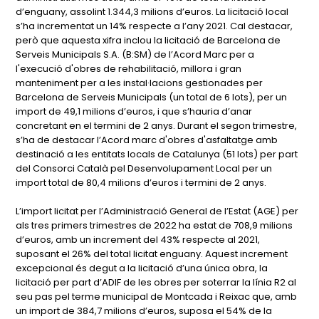
d’enguany, assolint 1.344,3 milions d’euros. La licitació local
s’ha incrementat un 14% respecte a l’any 2021. Cal destacar,
però que aquesta xifra inclou la licitació de Barcelona de
Serveis Municipals S.A. (B:SM) de l’Acord Marc per a
l'execució d'obres de rehabilitació, millora i gran
manteniment per a les instal·lacions gestionades per
Barcelona de Serveis Municipals (un total de 6 lots), per un
import de 49,1 milions d’euros, i que s’hauria d’anar
concretant en el termini de 2 anys. Durant el segon trimestre,
s’ha de destacar l’Acord marc d'obres d'asfaltatge amb
destinació a les entitats locals de Catalunya (51 lots) per part
del Consorci Català pel Desenvolupament Local per un
import total de 80,4 milions d’euros i termini de 2 anys.
L’import licitat per l’Administració General de l’Estat (AGE) per
als tres primers trimestres de 2022 ha estat de 708,9 milions
d’euros, amb un increment del 43% respecte al 2021,
suposant el 26% del total licitat enguany. Aquest increment
excepcional és degut a la licitació d’una única obra, la
licitació per part d’ADIF de les obres per soterrar la línia R2 al
seu pas pel terme municipal de Montcada i Reixac que, amb
un import de 384,7 milions d’euros, suposa el 54% de la