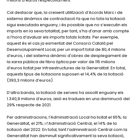
milions d’euros respectivament.
Cal destacar que, la creixent utilització d’Acords Marc i de
sistema dinàmics de contractació fa que no tota la licitació
sigui executada enguany, i és possible que no s’executin els
imports en la seva totalitat, per tant, s’ha d’anar amb compte
a l’hora d’avaluar els imports totals licitats. Per exemple,
aquest és el cas ja esmentat del Consorci Català pel
Desenvolupament Local, per un import total de 80,4 milions
d’euros, i del sistema dinàmic d'obres de desplegament de
la xarxa pública de fibra òptica per valor de 115 milions
d’euros licitat per Infraestructures de la Generalitat. En total,
aquests tipus de licitacions suposen el 14,4% de la licitació
(393,3 milions d’euros).
D’altra banda, la licitació de serveis ha assolit enguany els
1.340,9 milions d’euros, això es tradueix en una disminució del
29% respecte de 2021.
Per administracions, l’Administració Local ha licitat el 65%; la
Generalitat, el 21%; i l’Administració Central, el 14% de la
licitació del 2022. En total, tant l’administració Central com la
Generalitat han disminuït significativament la seva licitació,