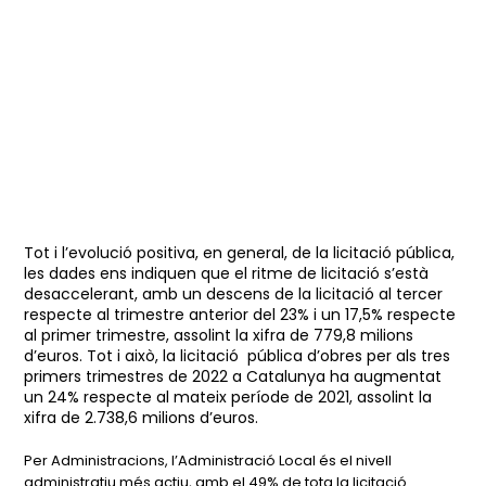
Tot i l’evolució positiva, en general, de la licitació pública,
les dades ens indiquen que el ritme de licitació s’està
desaccelerant, amb un descens de la licitació al tercer
respecte al trimestre anterior del 23% i un 17,5% respecte
al primer trimestre, assolint la xifra de 779,8 milions
d’euros. Tot i això, la licitació pública d’obres per als tres
primers trimestres de 2022 a Catalunya ha augmentat
un 24% respecte al mateix període de 2021, assolint la
xifra de 2.738,6 milions d’euros.
Per Administracions, l’Administració Local és el nivell
administratiu més actiu, amb el 49% de tota la licitació