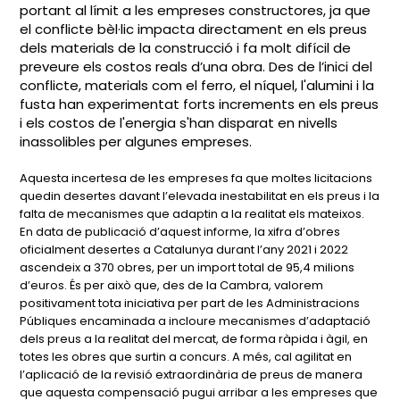
portant al límit a les empreses constructores, ja que
el conflicte bèl·lic impacta directament en els preus
dels materials de la construcció i fa molt difícil de
preveure els costos reals d’una obra. Des de l’inici del
conflicte, materials com el ferro, el níquel, l'alumini i la
fusta han experimentat forts increments en els preus
i els costos de l'energia s'han disparat en nivells
inassolibles per algunes empreses.
Aquesta incertesa de les empreses fa que moltes licitacions
quedin desertes davant l’elevada inestabilitat en els preus i la
falta de mecanismes que adaptin a la realitat els mateixos.
En data de publicació d’aquest informe, la xifra d’obres
oficialment desertes a Catalunya durant l’any 2021 i 2022
ascendeix a 370 obres, per un import total de 95,4 milions
d’euros. És per això que, des de la Cambra, valorem
positivament tota iniciativa per part de les Administracions
Públiques encaminada a incloure mecanismes d’adaptació
dels preus a la realitat del mercat, de forma ràpida i àgil, en
totes les obres que surtin a concurs. A més, cal agilitat en
l’aplicació de la revisió extraordinària de preus de manera
que aquesta compensació pugui arribar a les empreses que