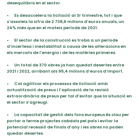
desequilibris en el sector.
•
Es desaccelera la licitació al 3r trimestre, tot i que
s’assoleix la xifra de 2.738,6 milions d’euros anuals, un
24% més que en el mateix període de 2021.
•
El sector de la construcció es troba a un període
d’incertesa i inestabilitat a causa de les alteracions en
els mercats de l’energia i de les matèries primeres.
•
Un total de 370 obres ja han quedat desertes entre
2021 i 2022, arribant als 95,4 milions d’euros d’import.
•
Cal agilitzar els processos de licitació amb
actualització de preus i l’aplicació de la revisió
extraordinària de preus per tal d’evitar que la situació en
el sector s’agreugi.
•
La capacitat de gestió dels fons europeus és clau per
portar a terme projectes cabdals pel país i evitar la
potencial recessió de finals d’any i les obres no poden
quedar desertes.