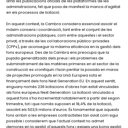
amb les publicacions oficials de les plataformes de les
administracions, fet que posa de manifest la manca d’agilitat
en els processos de licitació.
En aquest context, la Cambra considera essencial assolir el
màxim consens i coordinació, tant entre el conjunt de les
administracions públiques, com entre aquestes i el sector
privat, a través de les col·laboracions público-privades
(CPPs), per aconseguir la màxima eficiència en la gestió dels
fons europeus. Des de la Cambra ens preocupa que la
pujada generalitzada dels preus i els problemes de
subministrament de les matèries primeres en el sector de la
construcció es cronifiquin i facin perillar la posada en marxa
de projectes promoguts en la Unió Europea sota el
finançament dels fons Next Generation EU. En aquest sentit,
enguany només 236 licitacions d’obres han estat vinculades
als fons europeus Next Generation. La licitació vinculada a
aquest fons s’ha incrementat notablement a partir del segon
trimestre, tot i que només suposen el 18,4% de la licitació,
assolint els 503,5 milions d’euros. És fonamental que aquests
fons arribin a les empreses contractistes tan aviat com sigui
possible i considerem que l’actual context no admet
demores en la gestió d’aquests fons i exigeix una bona gestió