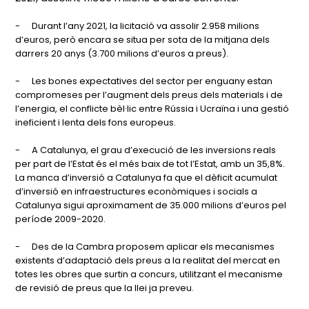
-
Durant l’any 2021, la licitació va assolir 2.958 milions
d’euros, però encara se situa per sota de la mitjana dels
darrers 20 anys (3.700 milions d’euros a preus).
-
Les bones expectatives del sector per enguany estan
compromeses per l’augment dels preus dels materials i de
l’energia, el conflicte bèl·lic entre Rússia i Ucraïna i una gestió
ineficient i lenta dels fons europeus.
-
A Catalunya, el grau d’execució de les inversions reals
per part de l’Estat és el més baix de tot l’Estat, amb un 35,8%.
La manca d’inversió a Catalunya fa que el dèficit acumulat
d’inversió en infraestructures econòmiques i socials a
Catalunya sigui aproximament de 35.000 milions d’euros pel
període 2009-2020.
-
Des de la Cambra proposem aplicar els mecanismes
existents d’adaptació dels preus a la realitat del mercat en
totes les obres que surtin a concurs, utilitzant el mecanisme
de revisió de preus que la llei ja preveu.