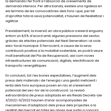
la demanda i fer front a l’absorció de creixements de
demanda intensos. Per altra banda, existeix una rigidesa en
els terminis de les convocatòries dels fons i que, per tal
d’aprofitar tota la seva potencialitat, s’haurien de flexibilitzar i
agilitzar.
Previsiblement, la inversió en obra pública creixerà enguany
entorn un 8,5% d’acord amb algunes previsions del sector,
gràcies als efectes potencials del Next Generation i al cicle
elec-toral municipal. El ferrocarril, a causa de la seva
contribució positiva a la mobilitat sostenible, es podrà veure
molt beneficiat del Pla de Recuperació, així com noves
infraestructures de comunicació, digitals, electrificació de
transports i energètiques.
En conclusió, tot i les bones expectatives, l’augment dels
preus dels materials i de l’energia i una gestió ineficient i
lenta dels fons europeus posen en risc el creixement
potencial del sec-tor de la construcció. La revisió
extraordinària de preus adoptada en els Reials Decrets-Llei
3/2022 i 6/2022 haurien d’anar acompanyades de
mecanismes d’adaptació dels preus dels projectes a la
realitat del mercat en totes les obres que surtin a concurs,