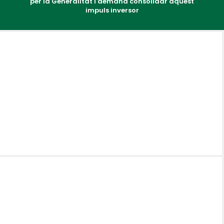
per la Generalitat i demana consolidar aquest
impuls inversor