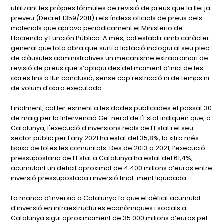
utilitzant les pròpies fórmules de revisió de preus que la llei ja
preveu (Decret 1359/2011) i els índexs oficials de preus dels
materials que aprova periòdicament el Ministerio de
Hacienda y Función Pública. A més, cal establir amb caràcter
general que tota obra que surti a licitació inclogui al seu plec
de clàusules administratives un mecanisme extraordinari de
revisió de preus que s’apliqui des del moment d’inici de les
obres fins a llur conclusió, sense cap restricció ni de temps ni
de volum d’obra executada.
Finalment, cal fer esment a les dades publicades el passat 30
de maig per la Intervenció Ge-neral de l'Estat indiquen que, a
Catalunya, l'execució d'inversions reals de l'Estat i el seu
sector públic per l'any 2021 ha estat del 35,8%, la xifra més
baixa de totes les comunitats. Des de 2013 a 2021, l’execució
pressupostaria de l’Estat a Catalunya ha estat del 61,4%,
acumulant un dèficit aproximat de 4.400 milions d’euros entre
inversió pressupostada i inversió final-ment liquidada.
La manca d’inversió a Catalunya fa que el dèficit acumulat
d’inversió en infraestructures econòmiques i socials a
Catalunya sigui aproximament de 35.000 milions d’euros pel