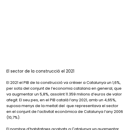
El sector de la construcció el 2021
El 2021 el PIB de la construcció va créixer a Catalunya un 1,6%,
per sota del conjunt de l’economia catalana en general, que
va augmentar un 5,8%, assolint 11.359 milions d’euros de valor
afegit. El seu pes, en el PIB català l’any 2021, amb un 4,65%,
suposa menys de la meitat del que representava el sector
en el conjunt de l’activitat econòmica de Catalunya l’any 2006
(10,7%).
El nombre d’habitatges acabats a Catalunya va augmentar