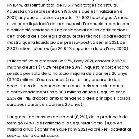
un 11,4%, assolint un total de 13.517 habitatges construïts.
Aquesta xifra representa un 18% dels que es finalitzaren el
2007, any que el sector va produir 74.802 habitatges. A més,
el valor de liquidació del pressupost d’execució material per
a edificació residencial i no residencial de les certificacions
de fi d’obra dels col·legis d’arquitectes tècnics i aparelladors
mostra que la liquidació del pressu-post va ser, el 2021, de
2.307 milions d’euros (un 20,84% superior a la de l’any 2020).
La licitació va augmentar un 97%, l’any 2021, assolint 2.957,9
milions d’euros (+52% respecte 2019). Aquest import encara
se situa per sota de la licitació mitjana dels darrers 20 anys
(3.700 milions d’euros anuals) i resta lluny encara de les
necessitats de l’economia catalana i dels seus ciutadans,
d’aproximadament uns 5.000 milions anuals (l’equivalent al
2,2% del PIB, d’acord amb la tendència dels principals països
europeus durant els darrers 20 anys).
L’augment de consum de ciment (8,2%), de la producció de
formigó (4%) i de l’afiliació a la Seguretat Social (4,6% en
mitjana anual) confirmen que l’any 2021 va créixer l’activitat al
sec-tor de la construcció.