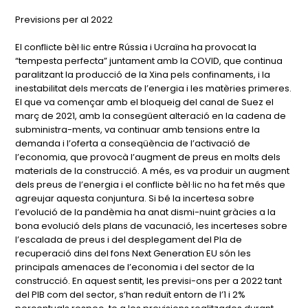
Previsions per al 2022
El conflicte bèl·lic entre Rússia i Ucraïna ha provocat la
“tempesta perfecta” juntament amb la COVID, que continua
paralitzant la producció de la Xina pels confinaments, i la
inestabilitat dels mercats de l’energia i les matèries primeres.
El que va començar amb el bloqueig del canal de Suez el
març de 2021, amb la consegüent alteració en la cadena de
subministra-ments, va continuar amb tensions entre la
demanda i l’oferta a conseqüència de l’activació de
l’economia, que provocà l’augment de preus en molts dels
materials de la construcció. A més, es va produir un augment
dels preus de l’energia i el conflicte bèl·lic no ha fet més que
agreujar aquesta conjuntura. Si bé la incertesa sobre
l’evolució de la pandèmia ha anat dismi-nuint gràcies a la
bona evolució dels plans de vacunació, les incerteses sobre
l’escalada de preus i del desplegament del Pla de
recuperació dins del fons Next Generation EU són les
principals amenaces de l’economia i del sector de la
construcció. En aquest sentit, les previsi-ons per a 2022 tant
del PIB com del sector, s’han reduït entorn de l’1 i 2%