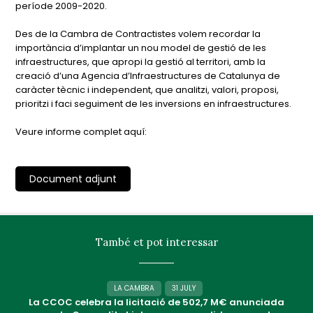
període 2009-2020.
Des de la Cambra de Contractistes volem recordar la
importància d’implantar un nou model de gestió de les
infraestructures, que apropi la gestió al territori, amb la
creació d’una Agencia d’Infraestructures de Catalunya de
caràcter tècnic i independent, que analitzi, valori, proposi,
prioritzi i faci seguiment de les inversions en infraestructures.
Veure informe complet aquí:
Document adjunt
També et pot interessar
LA CAMBRA
31 JULY
La CCOC celebra la licitació de 502,7 M€ anunciada