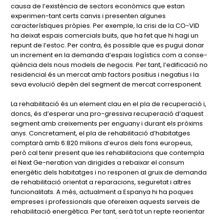
causa de l’existència de sectors econòmics que estan
experimen-tant certs canvis i presenten algunes
característiques pròpies. Per exemple, la crisi de la CO-VID
ha deixat espais comercials buits, que ha fet que hi hagi un
repunt de l’estoc. Per contra, és possible que es pugui donar
un increment en la demanda d’espais logístics com a conse-
qüència dels nous models de negocis. Per tant, l’edificació no
residencial és un mercat amb factors positius i negatius i la
seva evolució depèn del segment de mercat corresponent.
La rehabilitació és un element clau en el pla de recuperació i,
doncs, és d’esperar una pro-gressiva recuperació d’aquest
segment amb creixements per enguany i durant els pròxims
anys. Concretament, el pla de rehabilitació d’habitatges
comptarà amb 6.820 milions d’euros dels fons europeus,
però cal tenir present que les rehabilitacions que contempla
el Next Ge-neration van dirigides a rebaixar el consum
energètic dels habitatges i no responen al gruix de demanda
de rehabilitació orientat a reparacions, seguretat i altres
funcionalitats. A més, actualment a Espanya hi ha poques
empreses i professionals que ofereixen aquests serveis de
rehabilitació energètica. Per tant, serà tot un repte reorientar