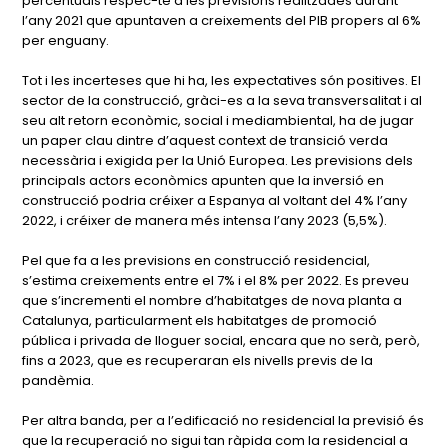
percentuals respec-te a les previsions realitzades durant
l’any 2021 que apuntaven a creixements del PIB propers al 6%
per enguany.
Tot i les incerteses que hi ha, les expectatives són positives. El
sector de la construcció, gràci-es a la seva transversalitat i al
seu alt retorn econòmic, social i mediambiental, ha de jugar
un paper clau dintre d’aquest context de transició verda
necessària i exigida per la Unió Europea. Les previsions dels
principals actors econòmics apunten que la inversió en
construcció podria créixer a Espanya al voltant del 4% l’any
2022, i créixer de manera més intensa l’any 2023 (5,5%).
Pel que fa a les previsions en construcció residencial,
s’estima creixements entre el 7% i el 8% per 2022. Es preveu
que s’incrementi el nombre d’habitatges de nova planta a
Catalunya, particularment els habitatges de promoció
pública i privada de lloguer social, encara que no serà, però,
fins a 2023, que es recuperaran els nivells previs de la
pandèmia.
Per altra banda, per a l’edificació no residencial la previsió és
que la recuperació no sigui tan ràpida com la residencial a