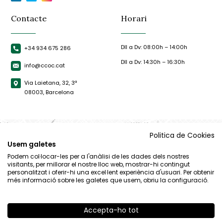
Contacte
Horari
Dll a Dv: 08:00h – 14:00h
+34 934 675 286
Dll a Dv: 14:30h – 16:30h
info@ccoc.cat
Via Laietana, 32, 3ª
08003, Barcelona
Politica de Cookies
Usem galetes
Podem col·locar-les per a l'anàlisi de les dades dels nostres
visitants, per millorar el nostre lloc web, mostrar-hi contingut
personalitzat i oferir-hi una excel·lent experiència d'usuari. Per obtenir
més informació sobre les galetes que usem, obriu la configuració.
Accepta-ho tot