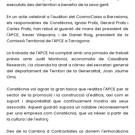
executats des del territori a benefici de la seva gent.
En un acte celebrat a l'auditori del CosmoCaixa a Barcelona,
els responsables de Constècnia, Ignasi Prats, Gerard Prats i
Carles Prats, han rebut el guardó de mans del president de
l'APCE, Xavier Vilajoana, i de Daniel Roig, president de la
Comissió Territorial de l'APCE a Tarragona.
La trobada de l'APCE ha comptat amb una jornada de treball
prèvia amb Judit Montoriol, economista de CaixaBank
Research, i la cloenda ha anat a càrrec del secretari general
del departament de Territori de la Generalitat, Joan Jaume
Oms.
Constècnia vol agrair la gran tasca que realitza l'APCE per al
sector de la promoció i la construcció d'edificis, així com el
suport i disponibilitat que contínuament mostra als seus
associats. Aquest guardó suposa un notable reconeixement
per una empresa com Constècnia, que va néixer a partir de
la cultura i de l'esforç.
Des de la Cambra d Contractistes us donem l'enhorabona