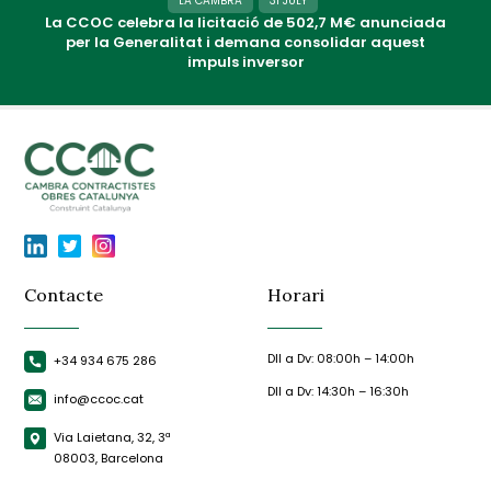
LA CAMBRA
31 JULY
La CCOC celebra la licitació de 502,7 M€ anunciada
per la Generalitat i demana consolidar aquest
impuls inversor
Contacte
Horari
Dll a Dv: 08:00h – 14:00h
+34 934 675 286
Dll a Dv: 14:30h – 16:30h
info@ccoc.cat
Via Laietana, 32, 3ª
08003, Barcelona