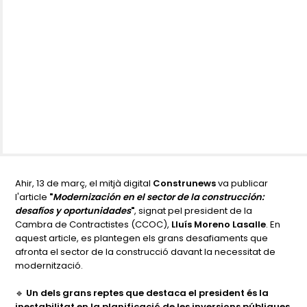
Ahir, 13 de març, el mitjà digital
Construnews
va publicar
l'article
"
Modernización en el sector de la construcción:
desafíos y oportunidades
"
, signat pel president de la
Cambra de Contractistes (CCOC),
Lluís Moreno Lasalle
. En
aquest article, es plantegen els grans desafiaments que
afronta el sector de la construcció davant la necessitat de
modernització.
🔹
Un dels grans reptes que destaca el president és la
inestabilitat en la planificació de les inversions públiques