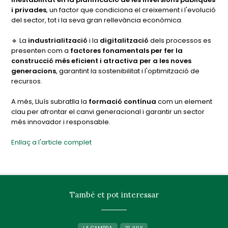
i privades
, un factor que condiciona el creixement i l'evolució
del sector, tot i la seva gran rellevància econòmica.
🔹 La
industrialització
i la
digitalització
dels processos es
presenten com a
factores fonamentals per fer la
construcció més eficient i atractiva per a les noves
generacions
, garantint la sostenibilitat i l'optimització de
recursos.
A més, Lluís subratlla la
formació contínua
com un element
clau per afrontar el canvi generacional i garantir un sector
més innovador i responsable.
Enllaç a l'article complet
També et pot interessar