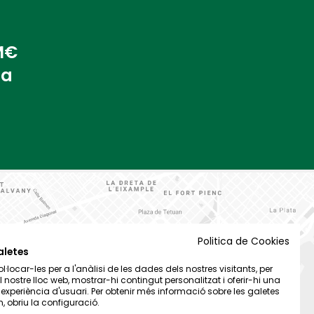
 M€
na
Politica de Cookies
aletes
·locar-les per a l'anàlisi de les dades dels nostres visitants, per
el nostre lloc web, mostrar-hi contingut personalitzat i oferir-hi una
t experiència d'usuari. Per obtenir més informació sobre les galetes
 obriu la configuració.