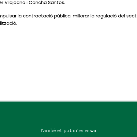
er Vilajoana i Concha Santos.
pulsar la contractació pública, millorar la regulació del sect
lització.
També et pot interessar