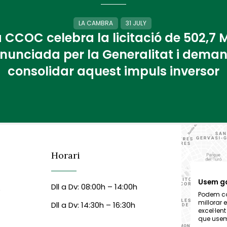
LA CAMBRA
31 JULY
 CCOC celebra la licitació de 502,7
nunciada per la Generalitat i dema
consolidar aquest impuls inversor
Horari
Usem g
Dll a Dv: 08:00h – 14:00h
6
Podem col
millorar 
Dll a Dv: 14:30h – 16:30h
excel·len
que usem,