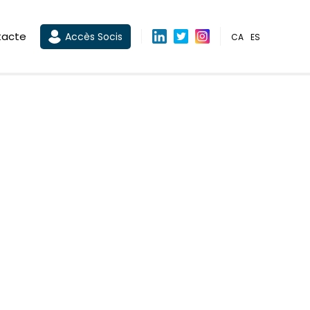
tacte
Accès Socis
CA
ES