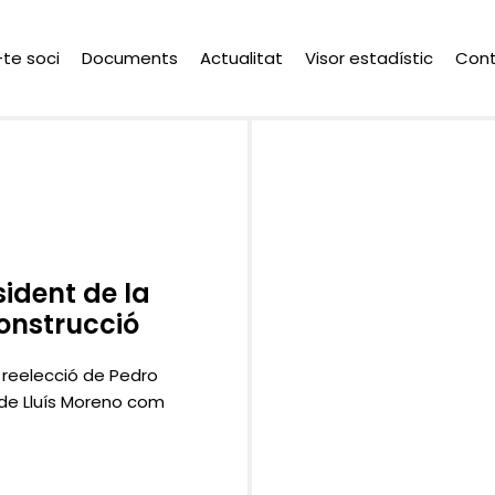
-te soci
Documents
Actualitat
Visor estadístic
Con
ident de la
onstrucció
 reelecció de Pedro
de Lluís Moreno com