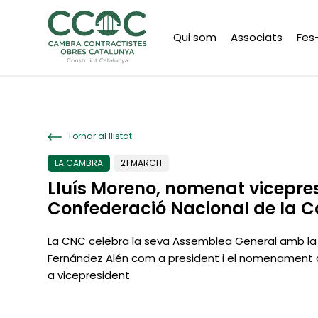
Qui som
Associats
Fes
Tornar al llistat
LA CAMBRA
21 MARCH
Lluís Moreno, nomenat vicepres
Confederació Nacional de la C
La CNC celebra la seva Assemblea General amb la
Fernández Alén com a president i el nomenament 
a vicepresident