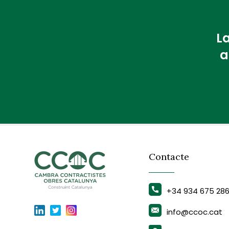
La
a
Contacte
+34 934 675 28
info@ccoc.cat