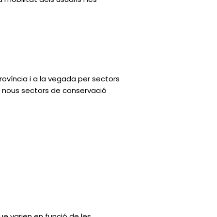
rovíncia i a la vegada per sectors
an nous sectors de conservació
e varien en funció de les