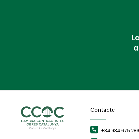
La
a
Contacte
+34 934 675 28