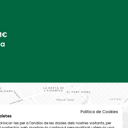
 M€
na
Politica de Cookies
aletes
·locar-les per a l'anàlisi de les dades dels nostres visitants, per
el nostre lloc web, mostrar-hi contingut personalitzat i oferir-hi una