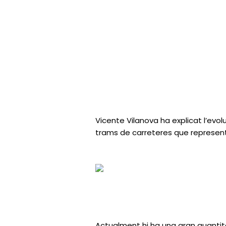
Vicente Vilanova ha explicat l’evol
trams de carreteres que represent
Actualment hi ha una gran quantitat