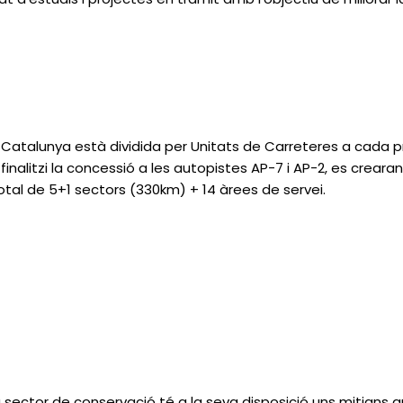
a Catalunya està dividida per Unitats de Carreteres a cada p
finalitzi la concessió a les autopistes AP-7 i AP-2, es crear
otal de 5+1 sectors (330km) + 14 àrees de servei.
ector de conservació té a la seva disposició uns mitjans qu