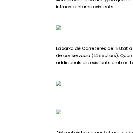
infraestructures existents.
La xarxa de Carreteres de l'Estat 
de conservació (14 sectors). Quan 
addicionals als existents amb un t
Així mateix ha comentat que cada s