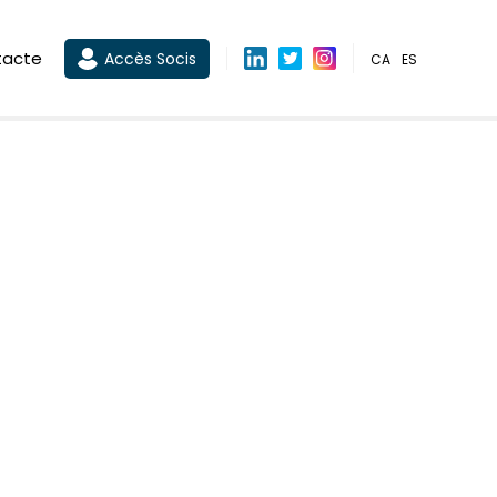
tacte
Accès Socis
CA
ES