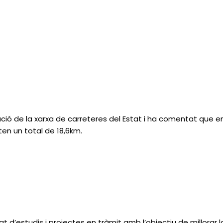
ució de la xarxa de carreteres del Estat i ha comentat que en
en un total de 18,6km.
 d’estudis i projectes en tràmit amb l’objectiu de millorar la 