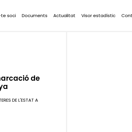
-te soci
Documents
Actualitat
Visor estadístic
Con
marcació de
nya
ERES DE L'ESTAT A