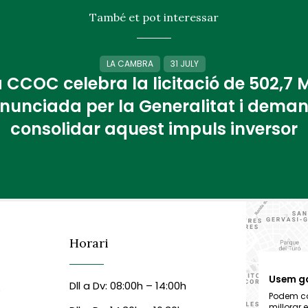
També et pot interessar
LA CAMBRA
31 JULY
 CCOC celebra la licitació de 502,7
nunciada per la Generalitat i dema
consolidar aquest impuls inversor
Horari
Usem g
Dll a Dv: 08:00h – 14:00h
6
Podem col
millorar 