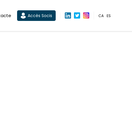
tacte
Accès Socis
CA
ES