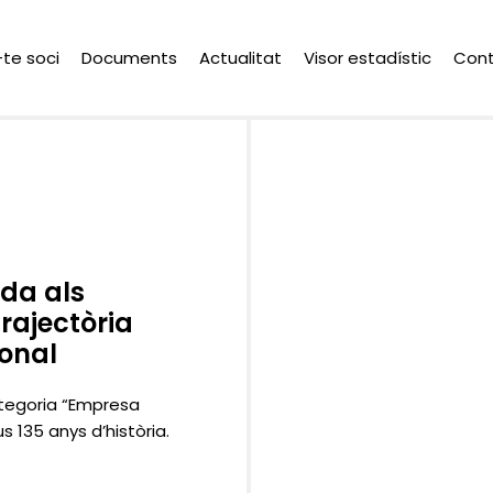
-te soci
Documents
Actualitat
Visor estadístic
Con
da als
rajectòria
ional
ategoria “Empresa
s 135 anys d’història.