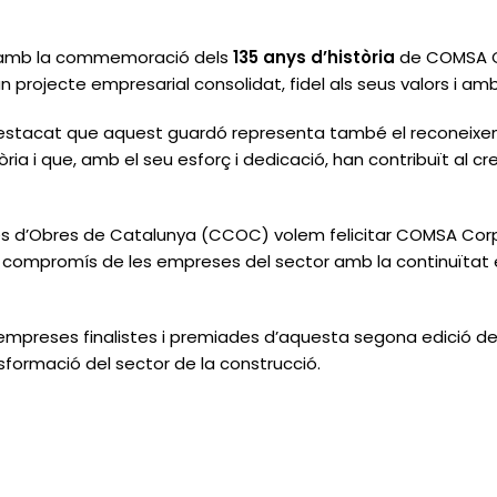
x amb la commemoració dels
135 anys d’història
de COMSA Co
n projecte empresarial consolidat, fidel als seus valors i am
stacat que aquest guardó representa també el reconeixem
ria i que, amb el seu esforç i dedicació, han contribuït al cr
s d’Obres de Catalunya (CCOC) volem felicitar COMSA Cor
compromís de les empreses del sector amb la continuïtat emp
empreses finalistes i premiades d’aquesta segona edició de
ansformació del sector de la construcció.