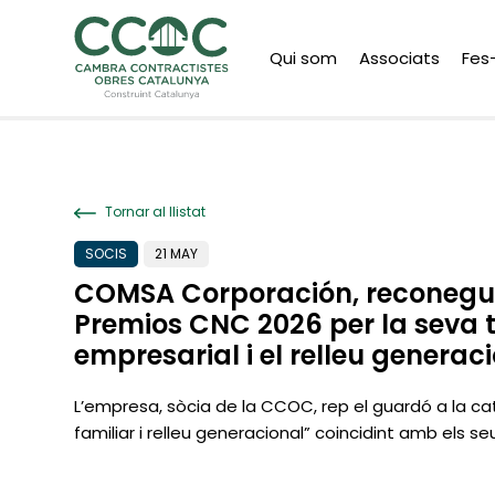
Qui som
Associats
Fes
Tornar al llistat
SOCIS
21 MAY
COMSA Corporación, reconegu
Premios CNC 2026 per la seva t
empresarial i el relleu generac
L’empresa, sòcia de la CCOC, rep el guardó a la c
familiar i relleu generacional” coincidint amb els seu