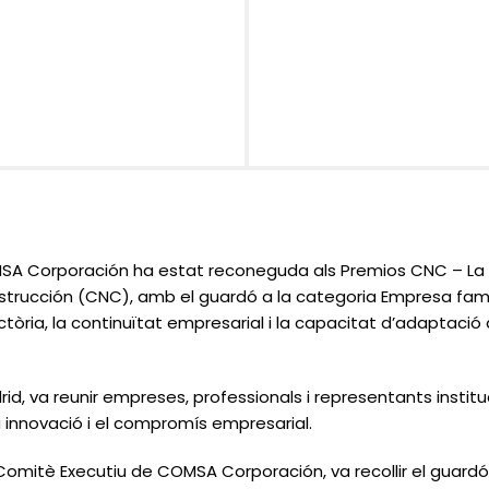
A Corporación ha estat reconeguda als Premios CNC – La N
strucción (CNC), amb el guardó a la categoria
Empresa famil
ectòria, la continuïtat empresarial i la capacitat d’adaptaci
id, va reunir empreses, professionals i representants instit
a innovació i el compromís empresarial.
omitè Executiu de COMSA Corporación, va recollir el guardó