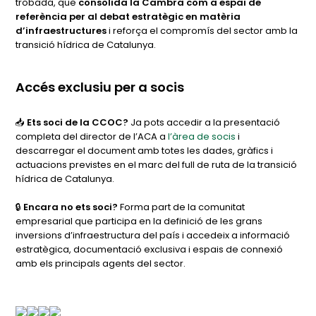
trobada, que
consolida la Cambra com a espai de
referència per al debat estratègic en matèria
d’infraestructures
i reforça el compromís del sector amb la
transició hídrica de Catalunya.
Accés exclusiu per a socis
📥
Ets soci de la CCOC?
Ja pots accedir a la presentació
completa del director de l’ACA a
l’àrea de socis
i
descarregar el document amb totes les dades, gràfics i
actuacions previstes en el marc del full de ruta de la transició
hídrica de Catalunya.
🔒
Encara no ets soci?
Forma part de la comunitat
empresarial que participa en la definició de les grans
inversions d’infraestructura del país i accedeix a informació
estratègica, documentació exclusiva i espais de connexió
amb els principals agents del sector.