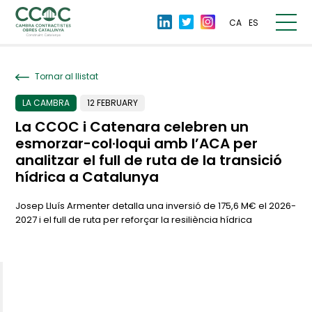
CA
ES
Tornar al llistat
LA CAMBRA
12 FEBRUARY
La CCOC i Catenara celebren un
esmorzar-col·loqui amb l’ACA per
analitzar el full de ruta de la transició
hídrica a Catalunya
Josep Lluís Armenter detalla una inversió de 175,6 M€ el 2026-
2027 i el full de ruta per reforçar la resiliència hídrica