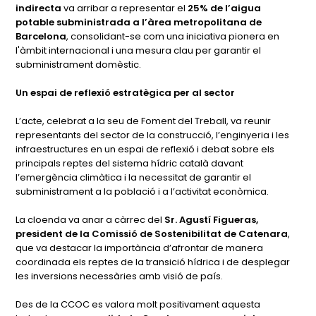
indirecta
va arribar a representar el
25% de l’aigua
potable subministrada a l’àrea metropolitana de
Barcelona
, consolidant-se com una iniciativa pionera en
l'àmbit internacional i una mesura clau per garantir el
subministrament domèstic.
Un espai de reflexió estratègica per al sector
L’acte, celebrat a la seu de Foment del Treball, va reunir
representants del sector de la construcció, l’enginyeria i les
infraestructures en un espai de reflexió i debat sobre els
principals reptes del sistema hídric català davant
l’emergència climàtica i la necessitat de garantir el
subministrament a la població i a l’activitat econòmica.
La cloenda va anar a càrrec del
Sr. Agustí Figueras,
president de la Comissió de Sostenibilitat de Catenara
,
que va destacar la importància d’afrontar de manera
coordinada els reptes de la transició hídrica i de desplegar
les inversions necessàries amb visió de país.
Des de la CCOC es valora molt positivament aquesta