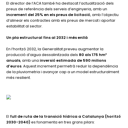
El director de l’ACA també ha destacat l’actualització dels
preus de referència dels serveis d’enginyeria, amb un
increment del 25% en els preus de licitació
, amb l’objectiu
d’alinear els contractes amb els preus de mercat i aportar
estabilitat al sector.
Un pla estructural fins al 2032 i més enllà
En l’horitzó 2032, la Generalitat preveu augmentar la
producció d’aigua dessalinitzada dels
80 als 175 hm³
anuals
, amb una
inversió estimada de 590 milions
d’euros
. Aquest increment permetrà reduir la dependència
de la pluviometria i avançar cap a un model estructuralment
més resilient.
El
full de ruta de la transició hídrica a Catalunya (horitzó
2030-2040)
es fonamenta en tres grans pilars: