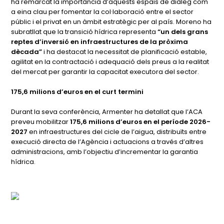
ha remarcat la importància d’aquests espais de diàleg com
a eina clau per fomentar la col·laboració entre el sector
públic i el privat en un àmbit estratègic per al país. Moreno ha
subratllat que la transició hídrica representa
“un dels grans
reptes d’inversió en infraestructures de la pròxima
dècada”
i ha destacat la necessitat de planificació estable,
agilitat en la contractació i adequació dels preus a la realitat
del mercat per garantir la capacitat executora del sector.
175,6 milions d’euros en el curt termini
Durant la seva conferència, Armenter ha detallat que l’ACA
preveu mobilitzar
175,6 milions d’euros en el període 2026-
2027
en infraestructures del cicle de l’aigua, distribuïts entre
execució directa de l’Agència i actuacions a través d’altres
administracions, amb l’objectiu d’incrementar la garantia
hídrica.