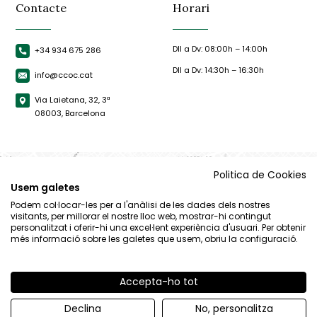
Contacte
Horari
Dll a Dv: 08:00h – 14:00h
+34 934 675 286
Dll a Dv: 14:30h – 16:30h
info@ccoc.cat
Via Laietana, 32, 3ª
08003, Barcelona
Politica de Cookies
Usem galetes
Podem col·locar-les per a l'anàlisi de les dades dels nostres
visitants, per millorar el nostre lloc web, mostrar-hi contingut
personalitzat i oferir-hi una excel·lent experiència d'usuari. Per obtenir
més informació sobre les galetes que usem, obriu la configuració.
Accepta-ho tot
© CCOC |
Avís Legal
|
Política de privacitat
|
Política de cookies
Declina
No, personalitza