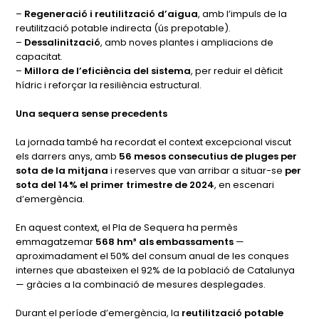
–
Regeneració i reutilització d’aigua
, amb l’impuls de la
reutilització potable indirecta (ús prepotable).
–
Dessalinització
, amb noves plantes i ampliacions de
capacitat.
–
Millora de l’eficiència del sistema
, per reduir el dèficit
hídric i reforçar la resiliència estructural.
Una sequera sense precedents
La jornada també ha recordat el context excepcional viscut
els darrers anys, amb
56 mesos consecutius de pluges per
sota de la mitjana
i reserves que van arribar a situar-se
per
sota del 14% el primer trimestre de 2024
, en escenari
d’emergència.
En aquest context, el Pla de Sequera ha permès
emmagatzemar
568 hm³ als embassaments
—
aproximadament el 50% del consum anual de les conques
internes que abasteixen el 92% de la població de Catalunya
— gràcies a la combinació de mesures desplegades.
Durant el període d’emergència, la
reutilització potable