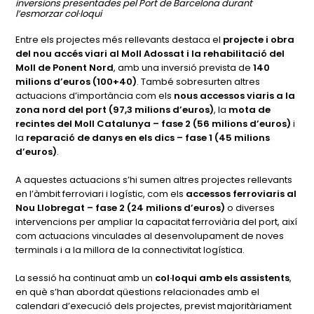
inversions presentades pel Port de Barcelona durant
l’esmorzar col·loqui
Entre els projectes més rellevants destaca el
projecte i obra
del nou accés viari al Moll Adossat i la rehabilitació del
Moll de Ponent Nord
, amb una inversió prevista de
140
milions d’euros (100+40)
. També sobresurten altres
actuacions d’importància com els
nous accessos viaris a la
zona nord del port (97,3 milions d’euros)
, la
mota de
recintes del Moll Catalunya – fase 2 (56 milions d’euros)
i
la
reparació de danys en els dics – fase 1 (45 milions
d’euros)
.
A aquestes actuacions s’hi sumen altres projectes rellevants
en l’àmbit ferroviari i logístic, com els
accessos ferroviaris al
Nou Llobregat – fase 2 (24 milions d’euros)
o diverses
intervencions per ampliar la capacitat ferroviària del port, així
com actuacions vinculades al desenvolupament de noves
terminals i a la millora de la connectivitat logística.
La sessió ha continuat amb un
col·loqui amb els assistents
,
en què s’han abordat qüestions relacionades amb el
calendari d’execució dels projectes, previst majoritàriament