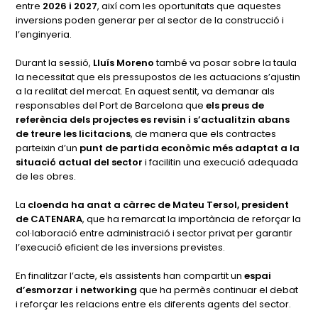
entre
2026 i 2027
, així com les oportunitats que aquestes
inversions poden generar per al sector de la construcció i
l’enginyeria.
Durant la sessió,
Lluís Moreno
també va posar sobre la taula
la necessitat que els pressupostos de les actuacions s’ajustin
a la realitat del mercat. En aquest sentit, va demanar als
responsables del Port de Barcelona que
els preus de
referència dels projectes es revisin i s’actualitzin abans
de treure les licitacions
, de manera que els contractes
parteixin d’un
punt de partida econòmic més adaptat a la
situació actual del sector
i facilitin una execució adequada
de les obres.
La
cloenda ha anat a càrrec de Mateu Tersol, president
de CATENARA
, que ha remarcat la importància de reforçar la
col·laboració entre administració i sector privat per garantir
l’execució eficient de les inversions previstes.
En finalitzar l’acte, els assistents han compartit un
espai
d’esmorzar i networking
que ha permès continuar el debat
i reforçar les relacions entre els diferents agents del sector.