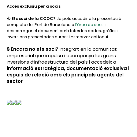
Accés exclusiu per a socis
📥
Ets soci de la CCOC?
Ja pots accedir a la presentació
completa del Port de Barcelona a
l'àrea de socis
i
descarregar el document amb totes les dades, gràfics i
inversions presentades durant l'esmorzar col·loqui.
🔒
Encara no ets soci?
Integra’t en la comunitat
empresarial que impulsa i acompanya les grans
inversions d’infraestructura del país i accedeix a
informació estratègica, documentació exclusiva i
espais de relació amb els principals agents del
sector
.