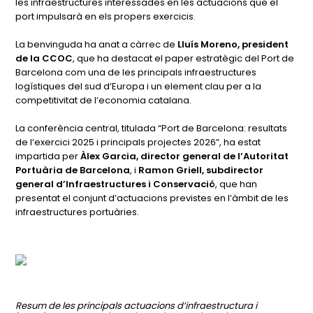
les infraestructures interessades en les actuacions que el
port impulsarà en els propers exercicis.
La benvinguda ha anat a càrrec de
Lluís Moreno, president
de la CCOC
, que ha destacat el paper estratègic del Port de
Barcelona com una de les principals infraestructures
logístiques del sud d’Europa i un element clau per a la
competitivitat de l’economia catalana.
La conferència central, titulada
“Port de Barcelona: resultats
de l’exercici 2025 i principals projectes 2026”
, ha estat
impartida per
Àlex Garcia, director general de l’Autoritat
Portuària de Barcelona
, i
Ramon Griell, subdirector
general d’Infraestructures i Conservació
, que han
presentat el conjunt d’actuacions previstes en l’àmbit de les
infraestructures portuàries.
Resum de les principals actuacions d’infraestructura i