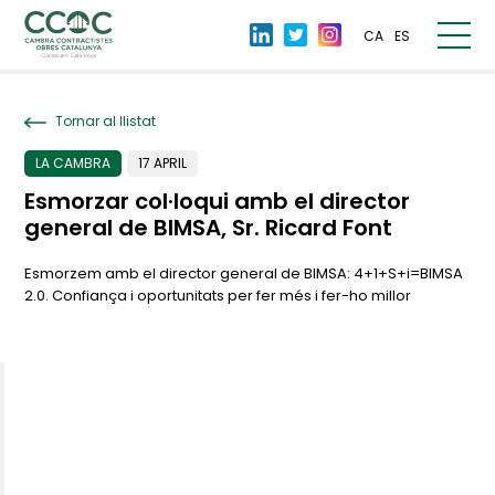
CA
ES
Tornar al llistat
LA CAMBRA
17 APRIL
Esmorzar col·loqui amb el director
general de BIMSA, Sr. Ricard Font
Esmorzem amb el director general de BIMSA: 4+1+S+i=BIMSA
2.0. Confiança i oportunitats per fer més i fer-ho millor