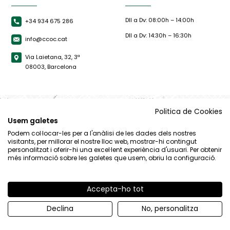
Dll a Dv: 08:00h – 14:00h
+34 934 675 286
Dll a Dv: 14:30h – 16:30h
info@ccoc.cat
Via Laietana, 32, 3ª
08003, Barcelona
Politica de Cookies
Usem galetes
Podem col·locar-les per a l'anàlisi de les dades dels nostres
visitants, per millorar el nostre lloc web, mostrar-hi contingut
personalitzat i oferir-hi una excel·lent experiència d'usuari. Per obtenir
més informació sobre les galetes que usem, obriu la configuració.
Accepta-ho tot
© CCOC |
Avís Legal
|
Política de privacitat
|
Política de cookies
Declina
No, personalitza
By 100x100.net