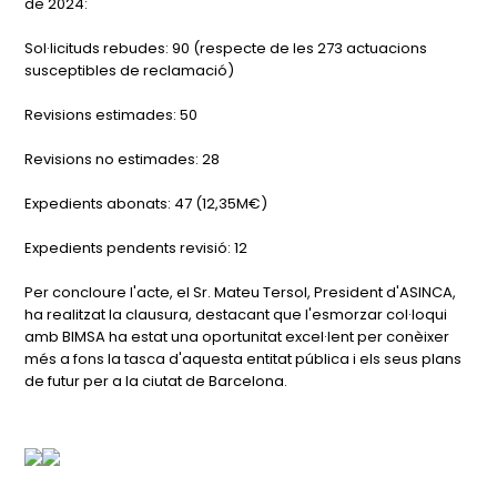
de 2024:
Sol·licituds rebudes: 90 (respecte de les 273 actuacions
susceptibles de reclamació)
Revisions estimades: 50
Revisions no estimades: 28
Expedients abonats: 47 (12,35M€)
Expedients pendents revisió: 12
Per concloure l'acte, el Sr. Mateu Tersol, President d'ASINCA,
ha realitzat la clausura, destacant que l'esmorzar col·loqui
amb BIMSA ha estat una oportunitat excel·lent per conèixer
més a fons la tasca d'aquesta entitat pública i els seus plans
de futur per a la ciutat de Barcelona.