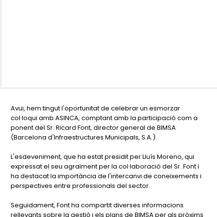
Avui, hem tingut l'oportunitat de celebrar un esmorzar
col·loqui amb ASINCA, comptant amb la participació com a
ponent del Sr. Ricard Font, director general de BIMSA
(Barcelona d'Infraestructures Municipals, S.A.).
L'esdeveniment, que ha estat presidit per Lluís Moreno, qui
expressat el seu agraïment per la col·laboració del Sr. Font i
ha destacat la importància de l'intercanvi de coneixements i
perspectives entre professionals del sector.
Seguidament, Font ha compartit diverses informacions
rellevants sobre la gestió i els plans de BIMSA per als pròxims