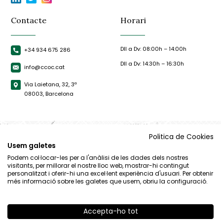
Contacte
Horari
Dll a Dv: 08:00h – 14:00h
+34 934 675 286
Dll a Dv: 14:30h – 16:30h
info@ccoc.cat
Via Laietana, 32, 3ª
08003, Barcelona
Politica de Cookies
Usem galetes
Podem col·locar-les per a l'anàlisi de les dades dels nostres
visitants, per millorar el nostre lloc web, mostrar-hi contingut
personalitzat i oferir-hi una excel·lent experiència d'usuari. Per obtenir
més informació sobre les galetes que usem, obriu la configuració.
Accepta-ho tot