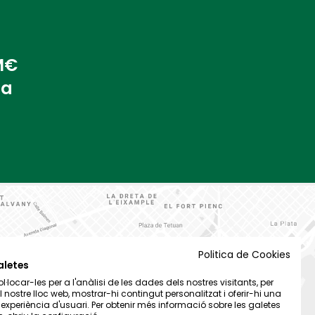
 M€
na
Politica de Cookies
aletes
·locar-les per a l'anàlisi de les dades dels nostres visitants, per
el nostre lloc web, mostrar-hi contingut personalitzat i oferir-hi una
t experiència d'usuari. Per obtenir més informació sobre les galetes