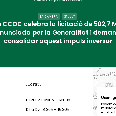
LA CAMBRA
31 JULY
 CCOC celebra la licitació de 502,7
nunciada per la Generalitat i dema
consolidar aquest impuls inversor
Horari
Usem g
Dll a Dv: 08:00h – 14:00h
6
Podem col
millorar 
Dll a Dv: 14:30h – 16:30h
excel·len