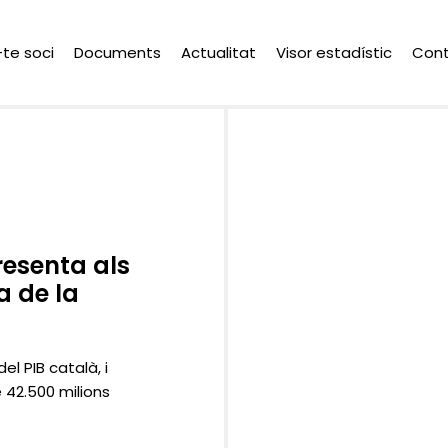
-te soci
Documents
Actualitat
Visor estadístic
Con
esenta als
a de la
el PIB català, i
e 42.500 milions