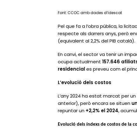
Font: CCOC amb dades d’Idescat
Pel que fa a l’obra pública, la licita
respecte als darrers anys, però e
(equivalent al 2,2% del PIB català).
En canvi, el sector va tenir un impa
ocupa actualment
157.646 afilia
residencial
es preveu com el princ
L’evolució dels costos
L’any 2024 ha estat marcat per u
anterior), però encara se situen
un
repuntar un
+2,2% el 2024
, acumu
Evolució dels índexs de costos de la c