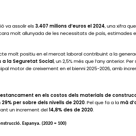
ció va assolir els
3.407 milions d’euros el 2024
, una xifra qu
ncara molt allunyada de les necessitats de país, estimades 
cte molt positiu en el mercat laboral contribuint a la generac
ts a la Seguretat Social
, un 2,5% més que l’any anterior. Per
ipal motor de creixement en el bienni 2025-2026, amb increm
n
estancament en els costos dels materials de construc
 29% per sobre dels nivells de 2020
. Pel que fa a la
mà d’
lant un increment del
14,8% des de 2020
.
onstrucció. Espanya. (2020 = 100)