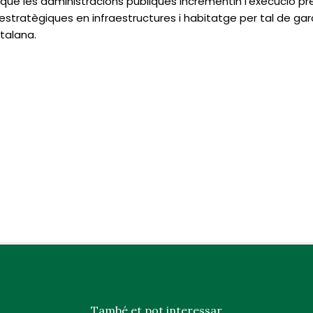
 que les administracions públiques incrementin l’execució p
ns estratègiques en infraestructures i habitatge per tal de gar
talana.
També et pot interessar