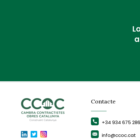
La
a
Contacte
+34 934 675 28
info@ccoc.cat