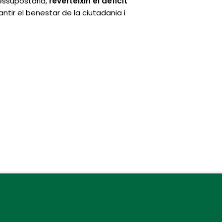
ressupostària,
reverteixin el dèficit
antir el benestar de la ciutadania i