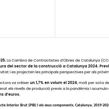
25.
La Cambra de Contractistes d’Obres de Catalunya (CC
ra del sector de la construcció a Catalunya 2024. Previ
tivitat i es projecten les principals perspectives per als pròxi
ructora va créixer
un 1,7% en volum el 2024
, molt per sota d
perat els nivells de producció previs a la pandèmia i acumula
ns d’euros
.
cte Interior Brut (PIB) i els seus components.
Catalunya. 2019-202