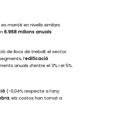
e es manté en nivells similars
en
6.968 milions anuals
ió de llocs de treball: el sector
 segments, l’
edificació
ents anuals d’entre el 3% i el 5%.
ció
(-0,04% respecte a l’any
obra
, els costos han tornat a