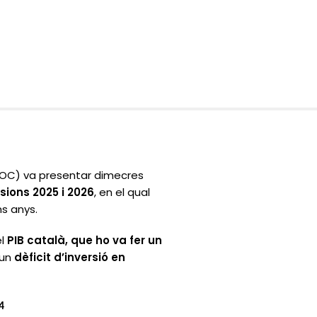
OC) va presentar dimecres
sions 2025 i 2026
, en el qual
ms anys.
el
PIB català, que ho va fer un
 un
dèficit d’inversió en
4