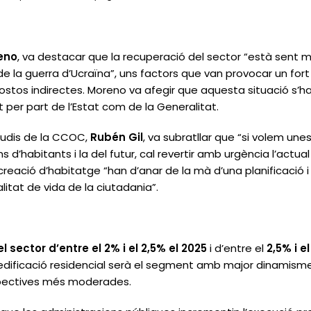
reno
, va destacar que la recuperació del sector “està sent m
e la guerra d’Ucraïna”, uns factors que van provocar un for
costos indirectes. Moreno va afegir que aquesta situació s’h
t per part de l’Estat com de la Generalitat.
studis de la CCOC,
Rubén Gil
, va subratllar que “si volem un
s d’habitants i la del futur, cal revertir amb urgència l’actua
creació d’habitatge “han d’anar de la mà d’una planificació 
alitat de vida de la ciutadania”.
 sector d’entre el 2% i el 2,5% el 2025
i d’entre el
2,5% i e
edificació residencial serà el segment amb major dinamisme, m
spectives més moderades.