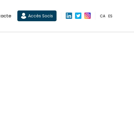
tacte
Accès Socis
CA
ES