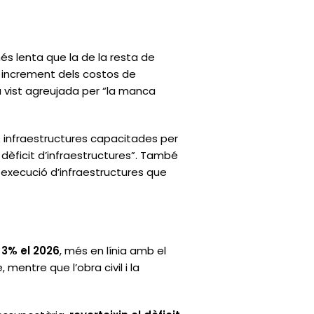
és lenta que la de la resta de
t increment dels costos de
a vist agreujada per “la manca
es infraestructures capacitades per
l dèficit d’infraestructures”. També
i execució d’infraestructures que
l 3% el 2026
, més en línia amb el
entre que l’obra civil i la