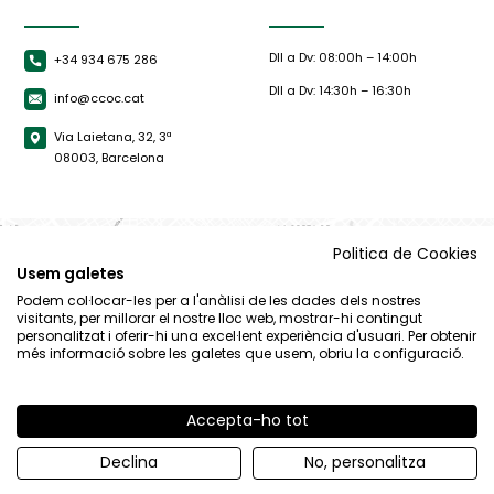
Dll a Dv: 08:00h – 14:00h
+34 934 675 286
Dll a Dv: 14:30h – 16:30h
info@ccoc.cat
Via Laietana, 32, 3ª
08003, Barcelona
Politica de Cookies
Usem galetes
Podem col·locar-les per a l'anàlisi de les dades dels nostres
visitants, per millorar el nostre lloc web, mostrar-hi contingut
personalitzat i oferir-hi una excel·lent experiència d'usuari. Per obtenir
més informació sobre les galetes que usem, obriu la configuració.
Accepta-ho tot
© CCOC |
Avís Legal
|
Política de privacitat
|
Política de cookies
Declina
No, personalitza
By 100x100.net