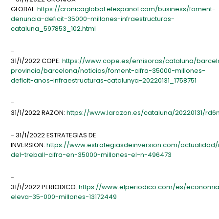
GLOBAL:
https://cronicaglobal.elespanol.com/business/foment-
denuncia-deficit-35000-millones-infraestructuras-
cataluna_597853_102.html
-
31/1/2022 COPE:
https://www.cope.es/emisoras/cataluna/barce
provincia/barcelona/noticias/foment-cifra-35000-millones-
deficit-anos-infraestructuras-catalunya-20220131_1758751
-
31/1/2022 RAZON:
https://www.larazon.es/cataluna/20220131/rd
- 31/1/2022 ESTRATEGIAS DE
INVERSION:
https://www.estrategiasdeinversion.com/actualidad/
del-treball-cifra-en-35000-millones-el-n-496473
-
31/1/2022 PERIODICO:
https://www.elperiodico.com/es/economia
eleva-35-000-millones-13172449