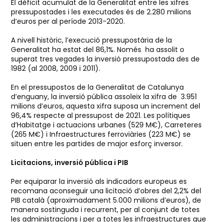
El dèficit acumulat de la Generalitat entre les xifres
pressupostades i les executades és de 2.280 milions
d’euros per al període 2013-2020.
A nivell històric, l’execució pressupostària de la
Generalitat ha estat del 86,1%. Només ha assolit o
superat tres vegades la inversió pressupostada des de
1982 (al 2008, 2009 i 2011).
En el pressupostos de la Generalitat de Catalunya
d’enguany, la inversió pública assoleix la xifra de 3.951
milions d’euros, aquesta xifra suposa un increment del
96,4% respecte al pressupost de 2021. Les polítiques
d’Habitatge i actuacions urbanes (529 M€), Carreteres
(265 M€) i Infraestructures ferroviàries (223 M€) se
situen entre les partides de major esforç inversor.
Licitacions, inversió pública i PIB
Per equiparar la inversió als indicadors europeus es
recomana aconseguir una licitació d’obres del 2,2% del
PIB català (aproximadament 5.000 milions d’euros), de
manera sostinguda i recurrent, per al conjunt de totes
les administracions i per a totes les infraestructures que