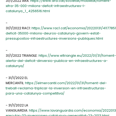
31/1/2022 ARA:
https://www.ara.cat/societat/mobilitat/foment-
xifra-35-000-milions-deficit-infraestructures-l-
catalunya_1_4256516.html
-
31/1/2022 RAC1:
https://www.rac1.cat/economia/20220131/4117785
deficit-35000-milions-deuros-catalunya-govern-estat-
pressupostos-infraestructures-inversions-publiques.html
-
31/1/2022 TRIANGLE:
https://www.eltriangle.eu/2022/01/31/foment
alerta-del-deficit-dinversio-publica-en-infraestructures-a-
catalunya/
- 31/1/2022 EL
MERCANTIL:
https://elmercantil.com/2022/01/31/foment-del-
treball-reclama-triplicar-la-inversion-en-infraestructuras-
para-una-catalunya-competitiva/
- 31/1/2022 LA
VANGUARDIA:
https://www.lavanguardia.com/economia/20220131
ejecutar-33-inversiones-catalunya-generalitat-23-2013.html