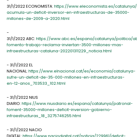
-
31/1/2022 ECONOMISTA:
https://www.eleconomista.es/catalunya/
acumula-un-deficit-inversor-en-infraestructuras-de-35000-
millones-de-2009-a-2020.html
-
31/1/2022 ABC:
https://www.abc.es/espana/catalunya/politica/a
fomento-trabajo-reclama-inviertan-3500-millones-mas-
infraestructuras-cataluna-202201311229_noticia.html
- 31/1/2022 EL
NACIONAL:
https://www.elnacional.cat/es/economia/catalunya-
sufre-un-deficit-de-35-000-millones-en-infraestructuras-
en-12-anos_703533_102.html
- 31/1/2022 NIUS
DIARIO:
https://www.niusdiario.es/espana/catalunya/patronal-
foment-35000-millones-deficit-inversion-gobierno-
infraestructuras_18_3275746255.html
- 31/1/2022 NACIO
DIGITAL:
https://www.naciodigital.cat/noticia/229961/deficit-