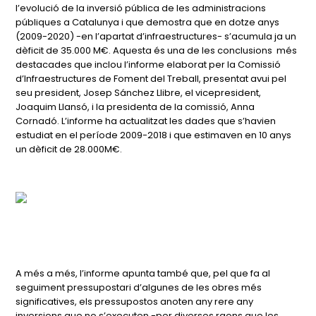
l’evolució de la inversió pública de les administracions
públiques a Catalunya i que demostra que en dotze anys
(2009-2020) -en l’apartat d’infraestructures- s’acumula ja un
dèficit de 35.000 M€. Aquesta és una de les conclusions més
destacades que inclou l’informe elaborat per la Comissió
d’Infraestructures de Foment del Treball, presentat avui pel
seu president, Josep Sánchez Llibre, el vicepresident,
Joaquim Llansó, i la presidenta de la comissió, Anna
Cornadó. L’informe ha actualitzat les dades que s’havien
estudiat en el període 2009-2018 i que estimaven en 10 anys
un dèficit de 28.000M€.
A més a més, l’informe apunta també que, pel que fa al
seguiment pressupostari d’algunes de les obres més
significatives, els pressupostos anoten any rere any
inversions que no s’executen -per diverses raons que les