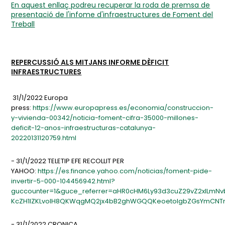
En aquest enllaç podreu recuperar la roda de premsa de
presentació de l'infome d'infraestructures de Foment del
Treball
REPERCUSSIÓ ALS MITJANS INFORME DÈFICIT
INFRAESTRUCTURES
31/1/2022 Europa
press:
https://www.europapress.es/economia/construccion-
y-vivienda-00342/noticia-foment-cifra-35000-millones-
deficit-12-anos-infraestructuras-catalunya-
20220131120759.html
- 31/1/2022 TELETIP EFE RECOLLIT PER
YAHOO:
https://es.finance.yahoo.com/noticias/foment-pide-
invertir-5-000-104456942.html?
guccounter=1&guce_referrer=aHR0cHM6Ly93d3cuZ29vZ2xlLmNv
KcZH1lZKLvoIH8QKWqgMQ2jx4bB2ghWGQQKeoetolgbZGsYmCNTml
- 31/1/2022 CRONICA