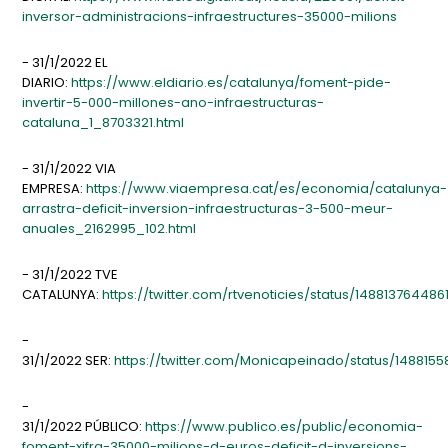
inversor-administracions-infraestructures-35000-milions
- 31/1/2022 EL
DIARIO:
https://www.eldiario.es/catalunya/foment-pide-
invertir-5-000-millones-ano-infraestructuras-
cataluna_1_8703321.html
- 31/1/2022 VIA
EMPRESA:
https://www.viaempresa.cat/es/economia/catalunya-
arrastra-deficit-inversion-infraestructuras-3-500-meur-
anuales_2162995_102.html
- 31/1/2022 TVE
CATALUNYA:
https://twitter.com/rtvenoticies/status/14881376448
-
31/1/2022 SER:
https://twitter.com/Monicapeinado/status/148815
-
31/1/2022 PÚBLICO:
https://www.publico.es/public/economia-
foment-xifra-35000-milions-d-euros-deficit-d-inversions-