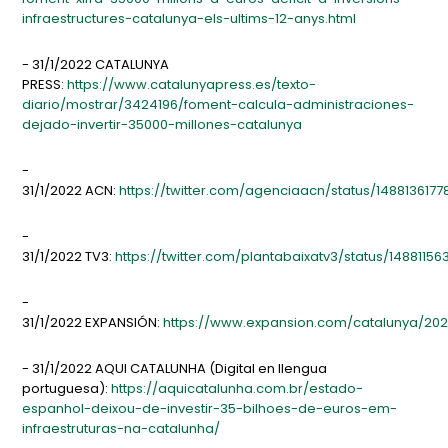
infraestructures-catalunya-els-ultims-12-anys.html
- 31/1/2022 CATALUNYA
PRESS:
https://www.catalunyapress.es/texto-
diario/mostrar/3424196/foment-calcula-administraciones-
dejado-invertir-35000-millones-catalunya
-
31/1/2022 ACN:
https://twitter.com/agenciaacn/status/148813617
-
31/1/2022 TV3:
https://twitter.com/plantabaixatv3/status/148811
-
31/1/2022 EXPANSIÓN:
https://www.expansion.com/catalunya/202
- 31/1/2022 AQUI CATALUNHA (Digital en llengua
portuguesa):
https://aquicatalunha.com.br/estado-
espanhol-deixou-de-investir-35-bilhoes-de-euros-em-
infraestruturas-na-catalunha/