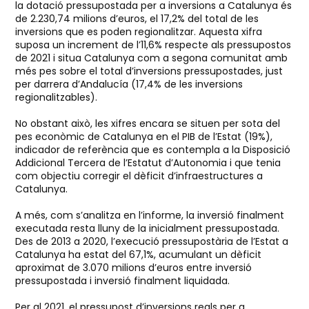
la dotació pressupostada per a inversions a Catalunya és
de 2.230,74 milions d’euros, el 17,2% del total de les
inversions que es poden regionalitzar. Aquesta xifra
suposa un increment de l’11,6% respecte als pressupostos
de 2021 i situa Catalunya com a segona comunitat amb
més pes sobre el total d’inversions pressupostades, just
per darrera d’Andalucía (17,4% de les inversions
regionalitzables).
No obstant això, les xifres encara se situen per sota del
pes econòmic de Catalunya en el PIB de l’Estat (19%),
indicador de referència que es contempla a la Disposició
Addicional Tercera de l’Estatut d’Autonomia i que tenia
com objectiu corregir el dèficit d’infraestructures a
Catalunya.
A més, com s’analitza en l’informe, la inversió finalment
executada resta lluny de la inicialment pressupostada.
Des de 2013 a 2020, l’execució pressupostària de l’Estat a
Catalunya ha estat del 67,1%, acumulant un dèficit
aproximat de 3.070 milions d’euros entre inversió
pressupostada i inversió finalment liquidada.
Per al 2021, el pressupost d’inversions reals per a