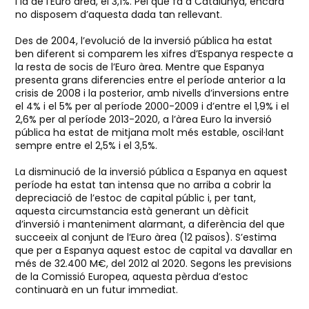
i la de l’Euro àrea, el 3,1%. Pel que fa a Catalunya, encara
no disposem d’aquesta dada tan rellevant.
Des de 2004, l’evolució de la inversió pública ha estat
ben diferent si comparem les xifres d’Espanya respecte a
la resta de socis de l’Euro àrea. Mentre que Espanya
presenta grans diferencies entre el període anterior a la
crisis de 2008 i la posterior, amb nivells d’inversions entre
el 4% i el 5% per al període 2000-2009 i d’entre el 1,9% i el
2,6% per al període 2013-2020, a l’àrea Euro la inversió
pública ha estat de mitjana molt més estable, oscil·lant
sempre entre el 2,5% i el 3,5%.
La disminució de la inversió pública a Espanya en aquest
període ha estat tan intensa que no arriba a cobrir la
depreciació de l’estoc de capital públic i, per tant,
aquesta circumstancia està generant un dèficit
d’inversió i manteniment alarmant, a diferència del que
succeeix al conjunt de l’Euro àrea (12 països). S’estima
que per a Espanya aquest estoc de capital va davallar en
més de 32.400 M€, del 2012 al 2020. Segons les previsions
de la Comissió Europea, aquesta pèrdua d’estoc
continuarà en un futur immediat.