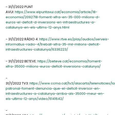
- 31/1/2022 PUNT
AVUI:
https://www.elpuntavui.cat/economia/article/18-
economia/2092718-foment-xifra-en-35-000-milions-d-
euros-el-deficit-d-inversions-en-infraestructures-a-
catalunya-en-els-ultims-12-anys.html
- 31/1/2022 RÀDIO 4:
https://www.rtve.es/play/audios/serveis-
informatius-radio-4/treball-xifra-35-mil-milions-deficit-
infraestructures-catalunya/6336223/
- 31/1/2022 BETEVE:
https://beteve.cat/economia/foment-
xifra-35000-milions-euros-deficit-inversions-catalunya/
-
31/1/2022 TV3:
https://www.ccma.cat/tv3/alacarta/telenoticies/la
patronal-foment-denuncia-que-el-deficit-inversor-en-
infraestructures-a-catalunya-arriba-als-35000-meur-en-
els-ultims-12-anys/video/6141642/
-