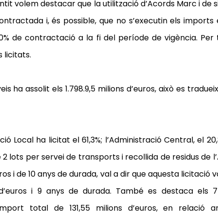
 sentit volem destacar que la utilització d’Acords Marc i d
 contractada i, és possible, que no s’executin els imports 
0% de contractació a la fi del període de vigència. Pe
licitats.
veis ha assolit els 1.798.9,5 milions d’euros, això es trad
ó Local ha licitat el 61,3%; l’Administració Central, el 20,
 de 2 lots per servei de transports i recollida de residus 
ros i de 10 anys de durada, val a dir que aquesta licitaci
s d’euros i 9 anys de durada. També es destaca els 7
mport total de 131,55 milions d’euros, en relació 