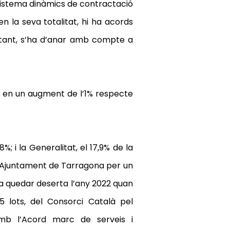
e sistema dinàmics de contractació
en la seva totalitat, hi ha acords
r tant, s’ha d’anar amb compte a
ueix en un augment de l’1% respecte
8%; i la Generalitat, el 17,9% de la
de l’Ajuntament de Tarragona per un
ó va quedar deserta l’any 2022 quan
5 lots, del Consorci Català pel
amb l’Acord marc de serveis i