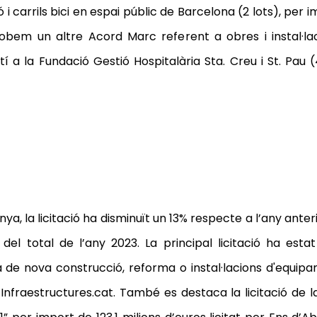
i carrils bici en espai públic de Barcelona (2 lots), per 
obem un altre Acord Marc referent a obres i instal·la
 a la Fundació Gestió Hospitalària Sta. Creu i St. Pau 
a, la licitació ha disminuït un 13% respecte a l’any anter
% del total de l’any 2023. La principal licitació ha est
 de nova construcció, reforma o instal·lacions d'equipa
er Infraestructures.cat. També es destaca la licitació de l