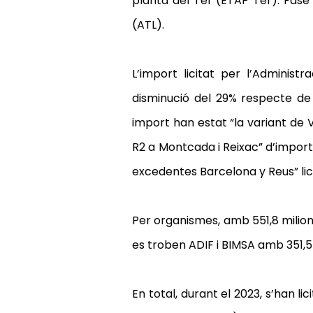
planta del Ter (ETAP Ter). Fase 
(ATL).
L’import licitat per l’Adminis
disminució del 29% respecte de l
import han estat “la variant de 
R2 a Montcada i Reixac” d’import
excedentes Barcelona y Reus” lic
Per organismes, amb 551,8 milion
es troben ADIF i BIMSA amb 351,5
En total, durant el 2023, s’han 