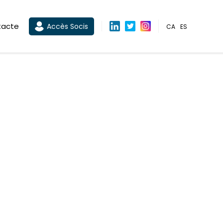
tacte
Accès Socis
CA
ES