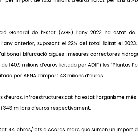
1” per import de 123,1 milions d’euros licitat per Ens d
tració General de l’Estat (AGE) l’any 2023 ha estat de
’any anterior, suposant el 22% del total licitat el 2023.
Vallbona i bifurcació aigües i mesures correctores hidro
 de 140,9 milions d’euros licitada per ADIF i les “Plantas
itada per AENA d’import 43 milions d’euros.
s d’euros, Infraestructures.cat ha estat l’organisme més l
 i 348 milions d’euros respectivament.
licitat 44 obres/lots d’Acords marc que sumen un import de