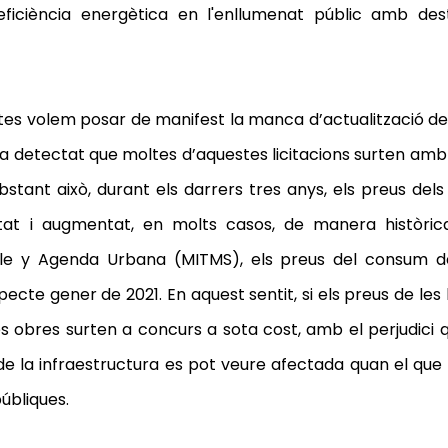
ficiència energètica en l'enllumenat públic amb dest
tes volem posar de manifest la
manca d’actualització del
ha detectat que moltes d’aquestes licitacions surten amb 
bstant això, durant els darrers tres anys, els preus del
itat i augmentat, en molts casos, de manera històri
ible y Agenda Urbana (MITMS), els preus del consum d
te gener de 2021. En aquest sentit, si els preus de les l
 les obres surten a concurs a
sota cost
, amb el perjudici 
de la infraestructura es pot veure afectada quan el que p
úbliques.