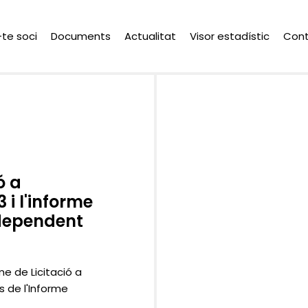
-te soci
Documents
Actualitat
Visor estadístic
Con
ó a
 i l'informe
ndependent
e de Licitació a
s de l'Informe