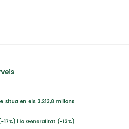
rveis
e situa en els 3.213,8 milions
-17%) i la Generalitat (-13%)