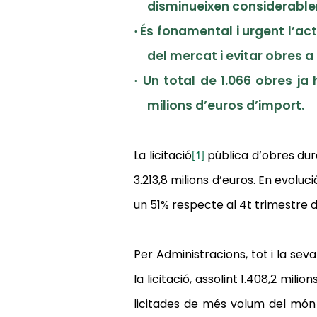
disminueixen considerable
És fonamental i urgent l’actu
·
del mercat i evitar obres a
Un total de 1.066 obres ja
·
milions d’euros d’import.
La
licitació
pública d’obres dur
[1]
3.213,8 milions d’euros. E
n evolució
un 51% respecte al 4t trimestre de 
Per Administracions, tot i la seva
la licitació, assolint 1.408,2 mili
licitades de més volum del món 