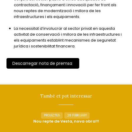
contractació, finançament i innovació per fer front als
nous reptes de modernització i millora de les
infraestructures i els equipaments.
La necessitat d’involucrar al sector privat en aquesta
activitat de conservació i millora de les infraestructures i
els equipaments establint mecanismes de seguretat
jurídica i sostenibilitat financera.
Descarregar nota de premsa
També et pot interessar
PROJECTES
28 FEBRUARY
Nou repte de Vesta, nova obra!!!