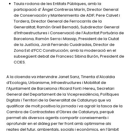
Taula rodona de les Entitats Públiques, amb la
participació d’ Ángel Contreras Marín, Director General
de Conservación y Mantenimiento de ADIF; Pere Calvet i
Tordera, Director General de Ferrocarrils de la
Generalitat; Ramón Griell Bernadó, Subdirector General
d’Infraestructures i Conservació de l’Autoritat Portuària de
Barcelona; Ramón Serra i Massip, President de la Ciutat
de la Justícia, Jordi Ferrando Cuadradas, Director de
Zona Est d’FCC Construcción; amb la moderació en el
subsegüent debat de Francesc Sibina Burón, President de
CCIES.
A la cloenda va intervindre Janet Sanz, Tinenta d’Alcaldia
d’Ecologia, Urbanisme, Infraestructures i Mobilitat de
l’Ajuntament de Barcelona i Ricard Font i Hereu, Secretari
General del Departament de la Vicepresidència, Polítiques
Digitals i Territori de la Generalitat de Catalunya que va
qualificar de molt positiva la jornada i va agraïr la tasca de la
Cambra de Contractistes d’Obres de Catalunya, perquè
permet als diversos agents compartir coneixements i
aprofundir en el diàleg per fer front amb optimisme als
reptes del futur, ambientals, socials i econòmics, en l’àmbit