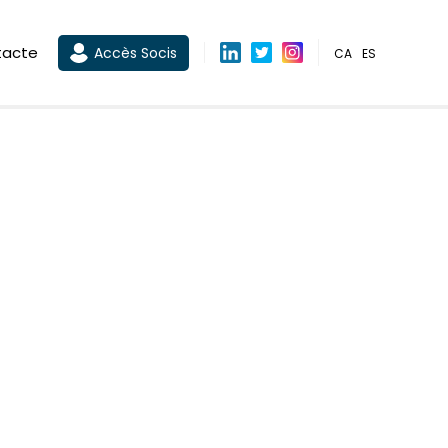
tacte
Accès Socis
CA
ES