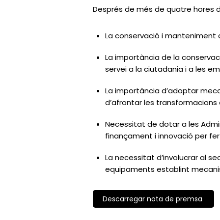
Després de més de quatre hores de 
La conservació i manteniment de
La importància de la conservaci
servei a la ciutadania i a les e
La importància d’adoptar mecani
d’afrontar les transformacions
Necessitat de dotar a les Admin
finançament i innovació per fer
La necessitat d’involucrar al se
equipaments establint mecanism
Descarregar nota de premsa