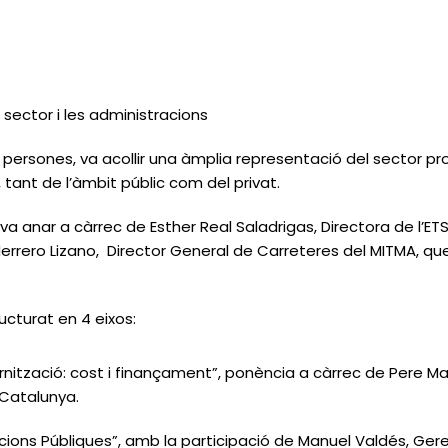
 sector i les administracions
15 persones, va acollir una àmplia representació del sector pro
 tant de l’àmbit públic com del privat.
 va anar a càrrec de Esther Real Saladrigas, Directora de l’E
errero Lizano, Director General de Carreteres del MITMA, que 
ucturat en 4 eixos:
nització: cost i finançament”, ponència a càrrec de Pere Mac
 Catalunya.
ions Públiques”, amb la participació de Manuel Valdés, Geren