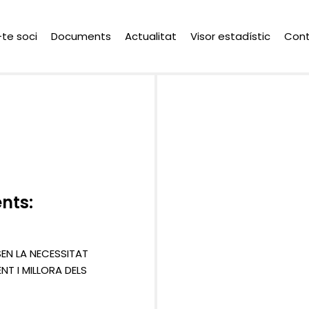
-te soci
Documents
Actualitat
Visor estadístic
Con
nts:
SEN LA NECESSITAT
T I MILLORA DELS