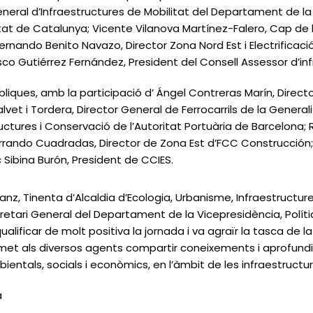
General d’Infraestructures de Mobilitat del Departament de la
ralitat de Catalunya; Vicente Vilanova Martínez-Falero, Cap 
 Fernando Benito Navazo, Director Zona Nord Est i Electrific
co Gutiérrez Fernández, President del Consell Assessor d’in
bliques, amb la participació d’ Ángel Contreras Marín, Direc
vet i Tordera, Director General de Ferrocarrils de la General
uctures i Conservació de l’Autoritat Portuària de Barcelona;
 Ferrando Cuadradas, Director de Zona Est d’FCC Construcció
ibina Burón, President de CCIES.
anz, Tinenta d’Alcaldia d’Ecologia, Urbanisme, Infraestructur
retari General del Departament de la Vicepresidència, Polítiqu
alificar de molt positiva la jornada i va agraïr la tasca de
et als diversos agents compartir coneixements i aprofundir 
ientals, socials i econòmics, en l’àmbit de les infraestruct
a