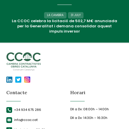
LA CAMBRA
31 JULY
La CCOC celebra la licitació de 502,7 M€ anunciada
per la Generalitat i demana consolidar aquest
impuls inversor
Contacte
Horari
Dll a Dv: 08:00h – 14:00h
+34 934 675 286
Dll a Dv: 14:30h – 16:30h
info@ccoc.cat