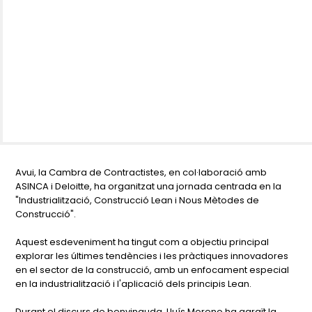
Avui, la Cambra de Contractistes, en col·laboració amb
ASINCA i Deloitte, ha organitzat una jornada centrada en la
"Industrialització, Construcció Lean i Nous Mètodes de
Construcció".
Aquest esdeveniment ha tingut com a objectiu principal
explorar les últimes tendències i les pràctiques innovadores
en el sector de la construcció, amb un enfocament especial
en la industrialització i l'aplicació dels principis Lean.
Durant el discurs de benvinguda, Lluís Moreno ha agraït la