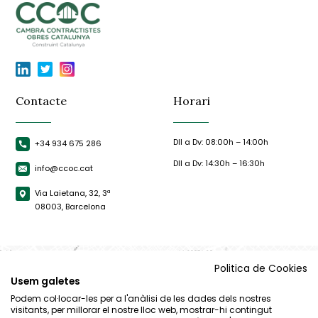
Contacte
Horari
Dll a Dv: 08:00h – 14:00h
+34 934 675 286
Dll a Dv: 14:30h – 16:30h
info@ccoc.cat
Via Laietana, 32, 3ª
08003, Barcelona
Politica de Cookies
Usem galetes
Podem col·locar-les per a l'anàlisi de les dades dels nostres
visitants, per millorar el nostre lloc web, mostrar-hi contingut