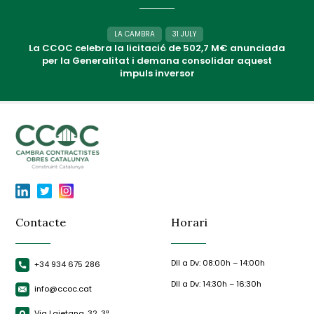
LA CAMBRA
31 JULY
La CCOC celebra la licitació de 502,7 M€ anunciada
per la Generalitat i demana consolidar aquest
impuls inversor
Contacte
Horari
Dll a Dv: 08:00h – 14:00h
+34 934 675 286
Dll a Dv: 14:30h – 16:30h
info@ccoc.cat
Via Laietana, 32, 3ª