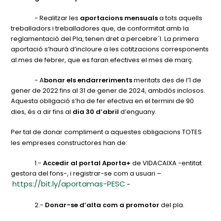
- Realitzar les
aportacions mensuals
a tots aquells
treballadors i treballadores que, de conformitat amb la
reglamentació del Pla, tenen dret a percebre´l. La primera
aportació s’haurà d’incloure a les cotitzacions corresponents
al mes de febrer, que es faran efectives el mes de març.
- A
bonar els endarreriments
meritats des de l’1 de
gener de 2022 fins al 31 de gener de 2024, ambdós inclosos.
Aquesta obligació s’ha de fer efectiva en el termini de 90
dies, és a dir fins al
dia 30 d’abril
d’enguany.
Per tal de donar compliment a aquestes obligacions TOTES
les empreses constructores han de:
1.-
Accedir al portal
Aporta+
de VIDACAIXA -entitat
gestora del fons-, i registrar-se com a usuari –
https://bit.ly/aportamas-PESC
-
2.-
Donar-se d’alta com a promotor
del pla.