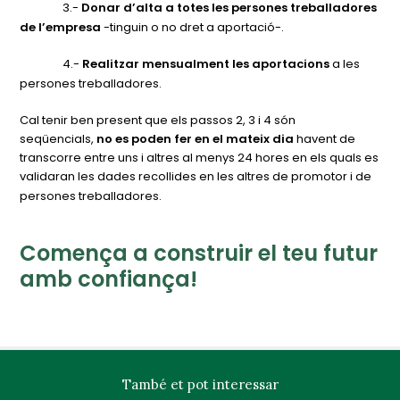
3.-
Donar d’alta a totes les persones treballadores
de l’empresa
-tinguin o no dret a aportació-.
4.-
Realitzar mensualment les aportacions
a les
persones treballadores.
Cal tenir ben present que els passos 2, 3 i 4 són
seqüencials,
no es poden fer en el mateix dia
havent de
transcorre entre uns i altres al menys 24 hores en els quals es
validaran les dades recollides en les altres de promotor i de
persones treballadores.
Comença a construir el teu futur
amb confiança!
També et pot interessar