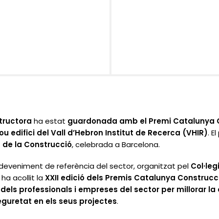
tructora
ha estat
guardonada amb el Premi Catalunya 
ou edifici del Vall d’Hebron Institut de Recerca (VHIR)
. E
t de la Construcció
, celebrada a Barcelona.
deveniment de referència del sector, organitzat pel
Col·leg
ha acollit la
XXII edició dels Premis Catalunya Construcc
ó dels professionals i empreses del sector per millorar la q
 seguretat en els seus projectes
.