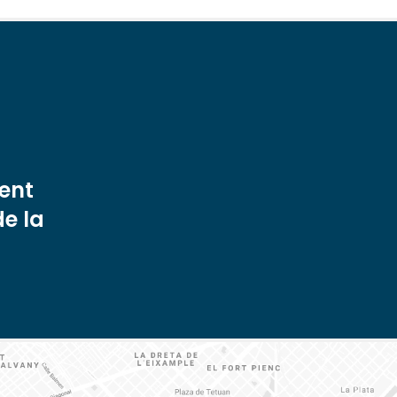
ent
de la