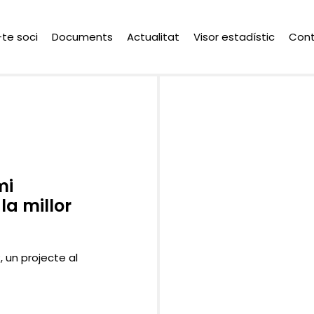
-te soci
Documents
Actualitat
Visor estadístic
Con
mi
la millor
, un projecte al