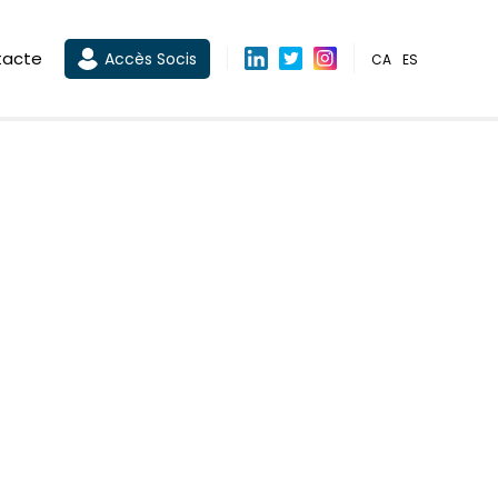
tacte
Accès Socis
CA
ES