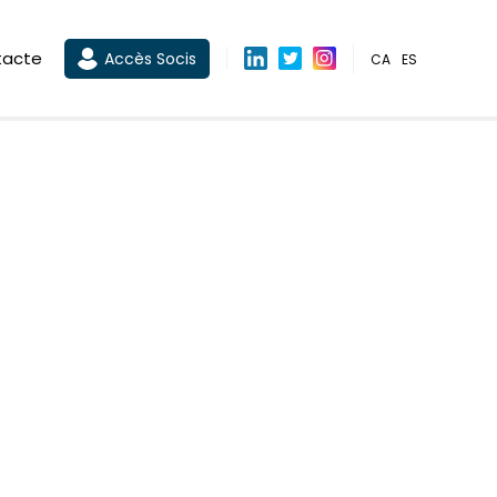
tacte
Accès Socis
CA
ES