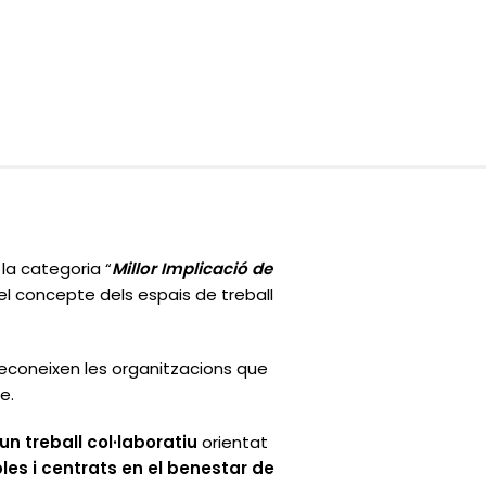
la categoria
“
Millor Implicació de
 el concepte dels espais de treball
 reconeixen les organitzacions que
le
.
’un
treball col·laboratiu
orientat
les i centrats en el benestar de