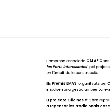
L’empresa associada
CALAF Cons
les Parts Interessades
”
pel projec
en l’àmbit de la construcció.
Els
Premis EMAS
, organitzats pel
C
impulsen una gestió ambiental ex
El
projecte
Oficines d’Obra
repre
a
repensar les tradicionals cas