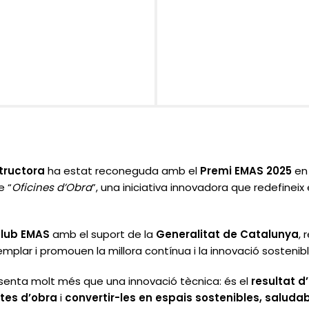
tructora
ha estat reconeguda amb el
Premi EMAS 2025
en 
te
“
Oficines d’Obra
”
, una iniciativa innovadora que redefineix
lub EMAS
amb el suport de la
Generalitat de Catalunya
,
emplar i promouen la
millora contínua i la innovació sostenib
senta molt més que una innovació tècnica: és el
resultat d
etes d’obra
i
convertir-les en
espais sostenibles, saludab