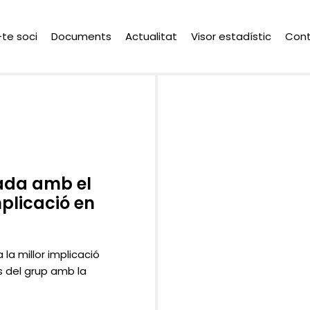
-te soci
Documents
Actualitat
Visor estadístic
Con
ada amb el
plicació en
 la millor implicació
s del grup amb la