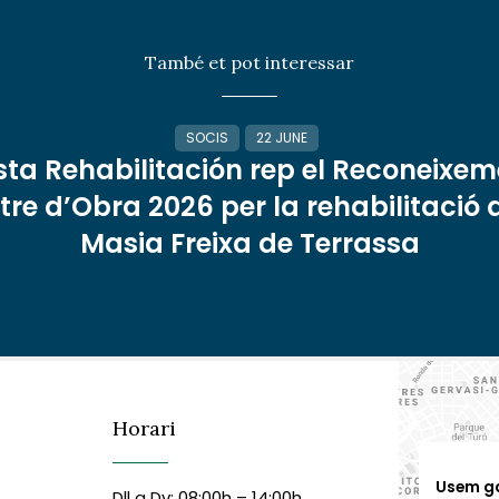
També et pot interessar
SOCIS
22 JUNE
sta Rehabilitación rep el Reconeixem
re d’Obra 2026 per la rehabilitació 
Masia Freixa de Terrassa
Horari
Usem g
Dll a Dv: 08:00h – 14:00h