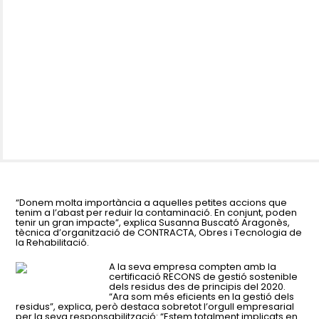
“Donem molta importància a aquelles petites accions que
tenim a l’abast per reduir la contaminació. En conjunt, poden
tenir un gran impacte”, explica Susanna Buscató Aragonès,
tècnica d’organització de CONTRACTA, Obres i Tecnologia de
la Rehabilitació.
A la seva empresa compten amb la
certificació RECONS de gestió sostenible
dels residus des de principis del 2020.
“Ara som més eficients en la gestió dels
residus”, explica, però destaca sobretot l’orgull empresarial
per la seva responsabilització: “Estem totalment implicats en