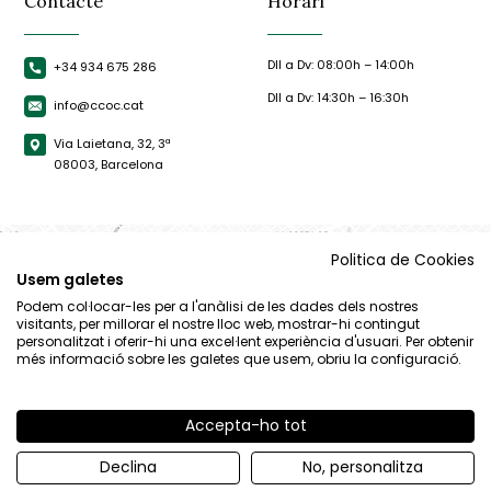
Contacte
Horari
Dll a Dv: 08:00h – 14:00h
+34 934 675 286
Dll a Dv: 14:30h – 16:30h
info@ccoc.cat
Via Laietana, 32, 3ª
08003, Barcelona
Politica de Cookies
Usem galetes
Podem col·locar-les per a l'anàlisi de les dades dels nostres
visitants, per millorar el nostre lloc web, mostrar-hi contingut
personalitzat i oferir-hi una excel·lent experiència d'usuari. Per obtenir
més informació sobre les galetes que usem, obriu la configuració.
Accepta-ho tot
© CCOC |
Avís Legal
|
Política de privacitat
|
Política de cookies
Declina
No, personalitza
By 100x100.net