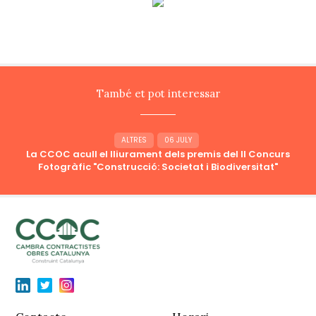
També et pot interessar
ALTRES
06 JULY
La CCOC acull el lliurament dels premis del II Concurs
Fotogràfic "Construcció: Societat i Biodiversitat"