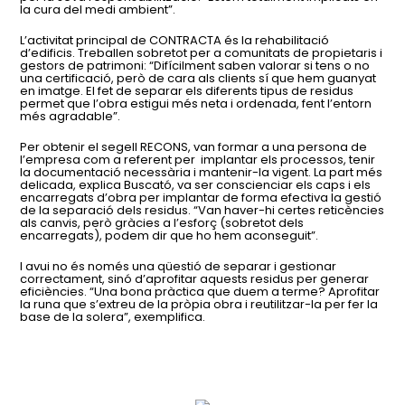
la cura del medi ambient”.
L’activitat principal de CONTRACTA és la rehabilitació
d’edificis. Treballen sobretot per a comunitats de propietaris i
gestors de patrimoni: “Difícilment saben valorar si tens o no
una certificació, però de cara als clients sí que hem guanyat
en imatge. El fet de separar els diferents tipus de residus
permet que l’obra estigui més neta i ordenada, fent l’entorn
més agradable”.
Per obtenir el segell RECONS, van formar a una persona de
l’empresa com a referent per implantar els processos, tenir
la documentació necessària i mantenir-la vigent. La part més
delicada, explica Buscató, va ser conscienciar els caps i els
encarregats d’obra per implantar de forma efectiva la gestió
de la separació dels residus. “Van haver-hi certes reticències
als canvis, però gràcies a l’esforç (sobretot dels
encarregats), podem dir que ho hem aconseguit”.
I avui no és només una qüestió de separar i gestionar
correctament, sinó d’aprofitar aquests residus per generar
eficiències. “Una bona pràctica que duem a terme? Aprofitar
la runa que s’extreu de la pròpia obra i reutilitzar-la per fer la
base de la solera”, exemplifica.