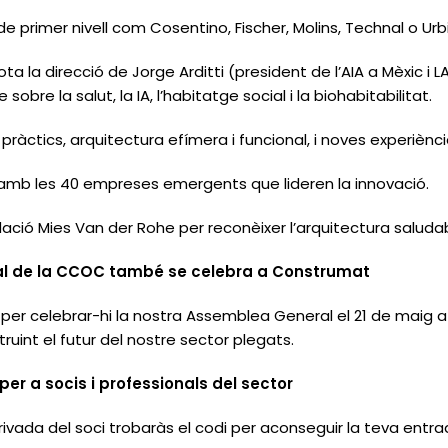
 primer nivell com Cosentino, Fischer, Molins, Technal o Urb
ta la direcció de Jorge Arditti (president de l’AIA a Mèxic i 
bre la salut, la IA, l’habitatge social i la biohabitabilitat.
 pràctics, arquitectura efímera i funcional, i noves experiènc
: amb les 40 empreses emergents que lideren la innovació.
ció Mies Van der Rohe per reconèixer l’arquitectura saludab
al de la CCOC també se celebra a Construmat
r celebrar-hi la nostra Assemblea General el 21 de maig a 
ruint el futur del nostre sector plegats.
er a socis i professionals del sector
rivada del soci trobaràs el codi per aconseguir la teva entr