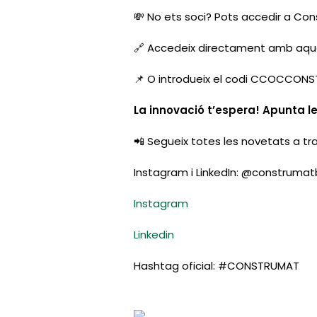
💸 No ets soci? Pots accedir a C
🔗 Accedeix directament amb aq
📌 O introdueix el codi CCOCCONS
La innovació t’espera! Apunta le
📲 Segueix totes les novetats a tra
Instagram i LinkedIn: @construma
Instagram
Linkedin
Hashtag oficial: #CONSTRUMAT