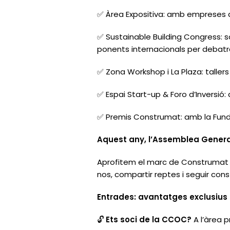
✅ Àrea Expositiva: amb empreses de
✅ Sustainable Building Congress: so
ponents internacionals per debatre so
✅ Zona Workshop i La Plaza: tallers
✅ Espai Start-up & Foro d’Inversió
✅ Premis Construmat: amb la Funda
Aquest any, l’Assemblea Gener
Aprofitem el marc de Construmat pe
nos, compartir reptes i seguir const
Entrades: avantatges exclusius p
🔓
Ets soci de la CCOC?
A l’àrea p