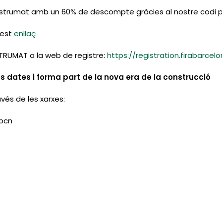
onstrumat amb un 60% de descompte gràcies al nostre codi 
uest
enllaç
TRUMAT a la web de registre:
https://registration.firabar
s dates i forma part de la nova era de la construcció
vés de les xarxes:
tbcn