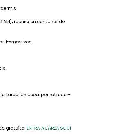
idermis.
LATAM), reunirà un centenar de
ies immersives.
le.
la tarda. Un espai per retrobar-
ada gratuïta.
ENTRA A L'ÀREA SOCI