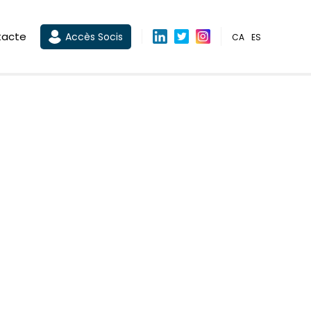
tacte
Accès Socis
CA
ES