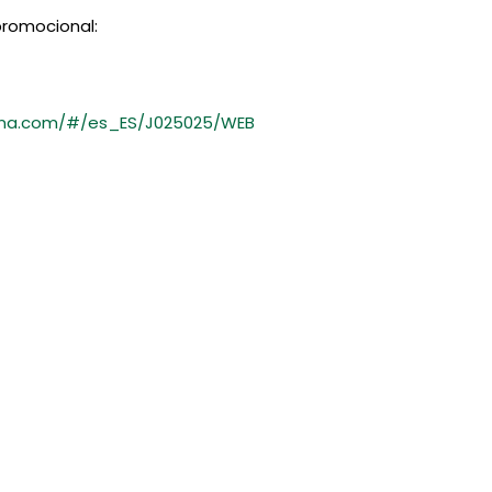
promocional:
celona.com/#/es_ES/J025025/WEB