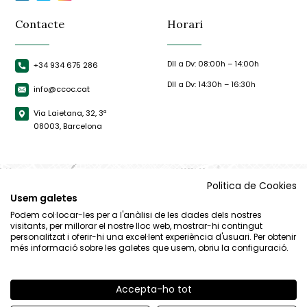
Contacte
Horari
Dll a Dv: 08:00h – 14:00h
+34 934 675 286
Dll a Dv: 14:30h – 16:30h
info@ccoc.cat
Via Laietana, 32, 3ª
08003, Barcelona
Politica de Cookies
Usem galetes
Podem col·locar-les per a l'anàlisi de les dades dels nostres
visitants, per millorar el nostre lloc web, mostrar-hi contingut
personalitzat i oferir-hi una excel·lent experiència d'usuari. Per obtenir
més informació sobre les galetes que usem, obriu la configuració.
Accepta-ho tot