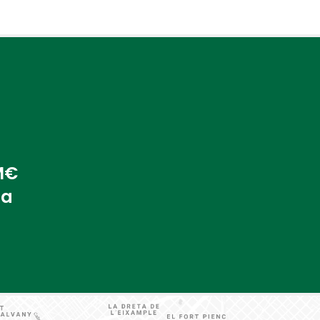
 M€
na