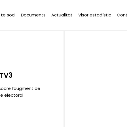
-te soci
Documents
Actualitat
Visor estadístic
Con
 TV3
 sobre l’augment de
de electoral