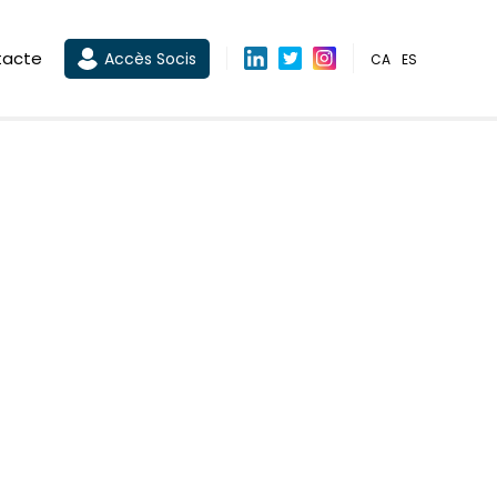
tacte
Accès Socis
CA
ES