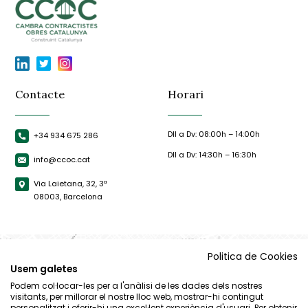
Contacte
Horari
Dll a Dv: 08:00h – 14:00h
+34 934 675 286
Dll a Dv: 14:30h – 16:30h
info@ccoc.cat
Via Laietana, 32, 3ª
08003, Barcelona
Politica de Cookies
Usem galetes
Podem col·locar-les per a l'anàlisi de les dades dels nostres
visitants, per millorar el nostre lloc web, mostrar-hi contingut
personalitzat i oferir-hi una excel·lent experiència d'usuari. Per obtenir