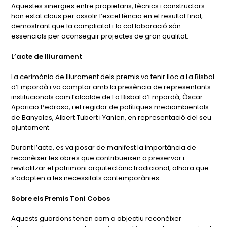
Aquestes sinergies entre propietaris, tècnics i constructors
han estat claus per assolir l’excel·lència en el resultat final,
demostrant que la complicitat i la col·laboració són
essencials per aconseguir projectes de gran qualitat.
L’acte de lliurament
La cerimònia de lliurament dels premis va tenir lloc a La Bisbal
d’Empordà i va comptar amb la presència de representants
institucionals com l’alcalde de La Bisbal d’Empordà, Òscar
Aparicio Pedrosa, i el regidor de polítiques mediambientals
de Banyoles, Albert Tubert i Yanien, en representació del seu
ajuntament.
Durant l’acte, es va posar de manifest la importància de
reconèixer les obres que contribueixen a preservar i
revitalitzar el patrimoni arquitectònic tradicional, alhora que
s’adapten a les necessitats contemporànies.
Sobre els Premis Toni Cobos
Aquests guardons tenen com a objectiu reconèixer