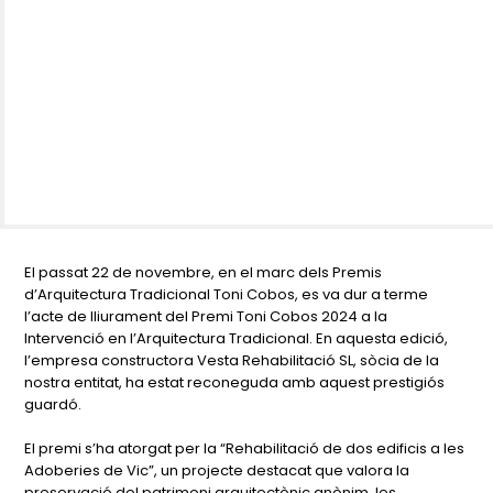
El passat 22 de novembre, en el marc dels Premis
d’Arquitectura Tradicional Toni Cobos, es va dur a terme
l’acte de lliurament del Premi Toni Cobos 2024 a la
Intervenció en l’Arquitectura Tradicional. En aquesta edició,
l’empresa constructora Vesta Rehabilitació SL, sòcia de la
nostra entitat, ha estat reconeguda amb aquest prestigiós
guardó.
El premi s’ha atorgat per la “Rehabilitació de dos edificis a les
Adoberies de Vic”, un projecte destacat que valora la
preservació del patrimoni arquitectònic anònim, les