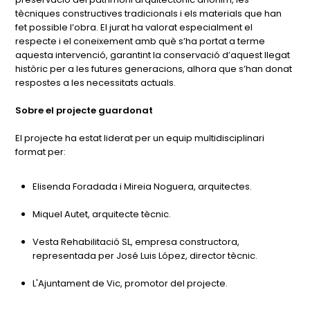
tècniques constructives tradicionals i els materials que han
fet possible l’obra. El jurat ha valorat especialment el
respecte i el coneixement amb què s’ha portat a terme
aquesta intervenció, garantint la conservació d’aquest llegat
històric per a les futures generacions, alhora que s’han donat
respostes a les necessitats actuals.
Sobre el projecte guardonat
El projecte ha estat liderat per un equip multidisciplinari
format per:
Elisenda Foradada i Mireia Noguera, arquitectes.
Miquel Autet, arquitecte tècnic.
Vesta Rehabilitació SL, empresa constructora,
representada per José Luis López, director tècnic.
L'Ajuntament de Vic, promotor del projecte.