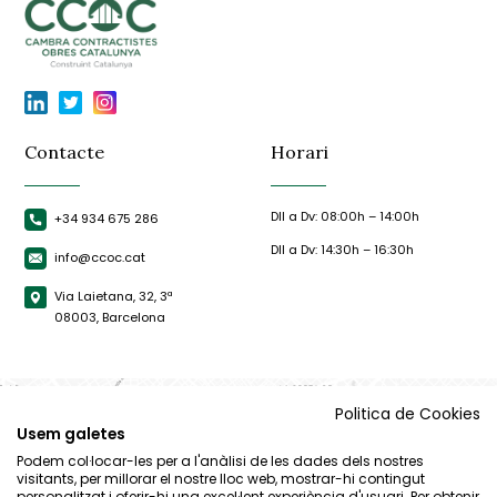
Contacte
Horari
Dll a Dv: 08:00h – 14:00h
+34 934 675 286
Dll a Dv: 14:30h – 16:30h
info@ccoc.cat
Via Laietana, 32, 3ª
08003, Barcelona
Politica de Cookies
Usem galetes
Podem col·locar-les per a l'anàlisi de les dades dels nostres
visitants, per millorar el nostre lloc web, mostrar-hi contingut
personalitzat i oferir-hi una excel·lent experiència d'usuari. Per obtenir