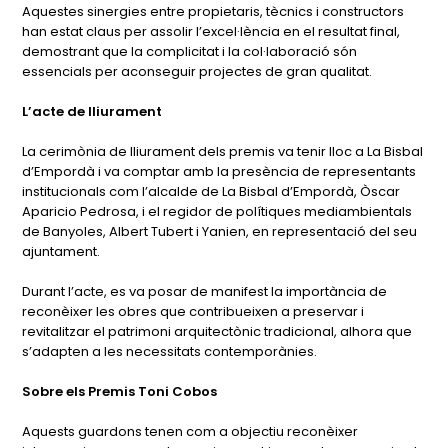
Aquestes sinergies entre propietaris, tècnics i constructors
han estat claus per assolir l’excel·lència en el resultat final,
demostrant que la complicitat i la col·laboració són
essencials per aconseguir projectes de gran qualitat.
L’acte de lliurament
La cerimònia de lliurament dels premis va tenir lloc a La Bisbal
d’Empordà i va comptar amb la presència de representants
institucionals com l’alcalde de La Bisbal d’Empordà, Òscar
Aparicio Pedrosa, i el regidor de polítiques mediambientals
de Banyoles, Albert Tubert i Yanien, en representació del seu
ajuntament.
Durant l’acte, es va posar de manifest la importància de
reconèixer les obres que contribueixen a preservar i
revitalitzar el patrimoni arquitectònic tradicional, alhora que
s’adapten a les necessitats contemporànies.
Sobre els Premis Toni Cobos
Aquests guardons tenen com a objectiu reconèixer