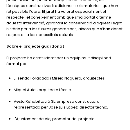
tècniques constructives tradicionals i els materials que han
fet possible l’obra. El jurat ha valorat especialment el
respecte i el coneixement amb què s’ha portat a terme
aquesta intervenció, garantint la conservació d’aquest llegat
històric per a les futures generacions, alhora que s’han donat
respostes a les necessitats actuals.
Sobre el projecte guardonat
El projecte ha estat liderat per un equip multidisciplinari
format per:
Elisenda Foradada i Mireia Noguera, arquitectes.
Miquel Autet, arquitecte tècnic.
Vesta Rehabilitació SL, empresa constructora,
representada per José Luis López, director tècnic.
L'Ajuntament de Vic, promotor del projecte.