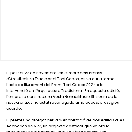
El passat 22 de novembre, en el marc dels Premis
d’Arquitectura Tradicional Toni Cobos, es va dur a terme
l’acte de lliurament del Premi Toni Cobos 2024 a la
Intervenció en l’Arquitectura Tradicional. En aquesta edició,
l’empresa constructora Vesta Rehabilitació SL, sòcia de la
nostra entitat, ha estat reconeguda amb aquest prestigiós
guardó.
El premi s’ha atorgat per la “Rehabilitació de dos edificis a les
Adoberies de Vic”, un projecte destacat que valora la
preservació del patrimoni arquitectònic anònim, les