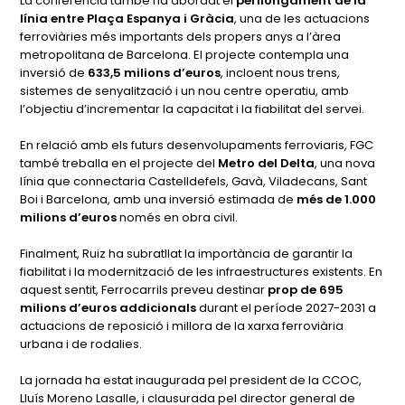
La conferència també ha abordat el
perllongament de la
línia entre Plaça Espanya i Gràcia
, una de les actuacions
ferroviàries més importants dels propers anys a l’àrea
metropolitana de Barcelona. El projecte contempla una
inversió de
633,5 milions d’euros
, incloent nous trens,
sistemes de senyalització i un nou centre operatiu, amb
l’objectiu d’incrementar la capacitat i la fiabilitat del servei.
En relació amb els futurs desenvolupaments ferroviaris, FGC
també treballa en el projecte del
Metro del Delta
, una nova
línia que connectaria Castelldefels, Gavà, Viladecans, Sant
Boi i Barcelona, amb una inversió estimada de
més de 1.000
milions d’euros
només en obra civil.
Finalment, Ruiz ha subratllat la importància de garantir la
fiabilitat i la modernització de les infraestructures existents. En
aquest sentit, Ferrocarrils preveu destinar
prop de 695
milions d’euros addicionals
durant el període 2027-2031 a
actuacions de reposició i millora de la xarxa ferroviària
urbana i de rodalies.
La jornada ha estat inaugurada pel president de la CCOC,
Lluís Moreno Lasalle, i clausurada pel director general de