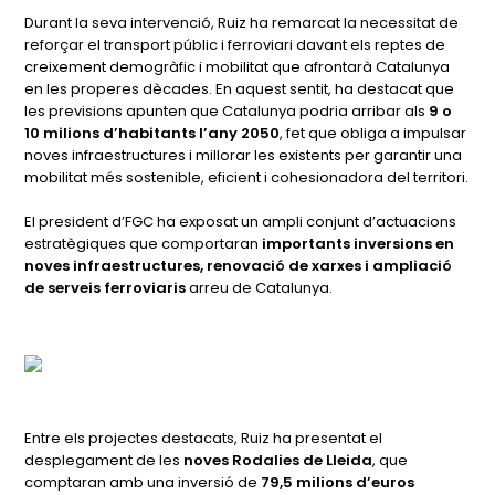
Durant la seva intervenció, Ruiz ha remarcat la necessitat de
reforçar el transport públic i ferroviari davant els reptes de
creixement demogràfic i mobilitat que afrontarà Catalunya
en les properes dècades. En aquest sentit, ha destacat que
les previsions apunten que Catalunya podria arribar als
9 o
10 milions d’habitants l’any 2050
, fet que obliga a impulsar
noves infraestructures i millorar les existents per garantir una
mobilitat més sostenible, eficient i cohesionadora del territori.
El president d’FGC ha exposat un ampli conjunt d’actuacions
estratègiques que comportaran
importants inversions en
noves infraestructures, renovació de xarxes i ampliació
de serveis ferroviaris
arreu de Catalunya.
Entre els projectes destacats, Ruiz ha presentat el
desplegament de les
noves Rodalies de Lleida
, que
comptaran amb una inversió de
79,5 milions d’euros