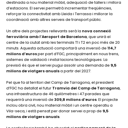
destinada a nou material mòbil, adequació de tallers i millora
d’estacions. El servei permetrà incrementar freqüències,
reforçar la connectivitat amb Lleida i Terrassa i millorar la
coordinació amb altres serveis de transport públic.
Un altre dels projectes rellevants serà la
nova connexió
ferroviària amb l’Aeroport de Barcelona
, que unirà el
centre de la ciutat amb les terminals T1 i T2 en poc més de 20
minuts. Aquesta actuació comportarà una inversió de
114,7
milions d’euros
per part d’FGC, principalment en nous trens,
sistemes de validació i instal·lacions tecnològiques. La
previsió és que el servei pugui assolir una demanda de
9,5
milions de viatgers anuals
a partir del 2027.
Pel que fa al territori del Camp de Tarragona, el president
d’FGC ha detallat el futur
Tramvia del Camp de Tarragona
,
una infraestructura de 46 quilòmetres i 47 parades que
requerirà una inversió de
309,8 milions d’euros
. El projecte
inclou obra civil, nou material mòbil i un centre operatiu a
Vila-seca, i està pensat per donar servei a prop de
9,5
milions de viatgers anuals
.