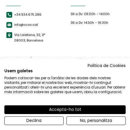
Dll a Dv: 08:00h – 14:00h
+34 934 675 286
Dll a Dv: 14:30h – 16:30h
info@ccoc.cat
Via Laietana, 32, 3ª
08003, Barcelona
Politica de Cookies
Usem galetes
Podem col·locar-les per a l'anàlisi de les dades dels nostres
visitants, per millorar el nostre lloc web, mostrar-hi contingut
personalitzat i oferir-hi una excel·lent experiència d'usuari. Per obtenir
més informació sobre les galetes que usem, obriu la configuració.
Accepta-ho tot
© CCOC |
Avís Legal
|
Política de privacitat
|
Política de cookies
Declina
No, personalitza
By 100x100.net