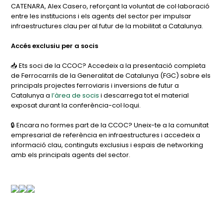
CATENARA, Alex Casero, reforçant la voluntat de col·laboració
entre les institucions i els agents del sector per impulsar
infraestructures clau per al futur de la mobilitat a Catalunya.
Accés exclusiu per a socis
📥 Ets soci de la CCOC? Accedeix a la presentació completa
de Ferrocarrils de la Generalitat de Catalunya (FGC) sobre els
principals projectes ferroviaris i inversions de futur a
Catalunya a
l’àrea de socis
i descarrega tot el material
exposat durant la conferència-col·loqui.
🔒 Encara no formes part de la CCOC? Uneix-te a la comunitat
empresarial de referència en infraestructures i accedeix a
informació clau, continguts exclusius i espais de networking
amb els principals agents del sector.