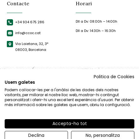
Contacte
Horari
Dll a Dv: 08:00h – 14:00h
+34 934 675 286
Dll a Dv: 14:30h – 16:30h
info@ccoc.cat
Via Laietana, 32, 3ª
08003, Barcelona
Politica de Cookies
Usem galetes
Podem col·locar-les per a l'anàlisi de les dades dels nostres
visitants, per millorar el nostre lloc web, mostrar-hi contingut
personalitzat i oferir-hi una excel·lent experiència d'usuari. Per obtenir
més informació sobre les galetes que usem, obriu la configuració.
Accepta-ho tot
© CCOC |
Avís Legal
|
Política de privacitat
|
Política de cookies
Declina
No, personalitza