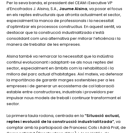
Per la seva banda, el president del CEAM i Executive VP
d’Encofrados J. Alsina, S.A.,
Jaume Alsina
, va posar el focus
en els reptes estructurals que afronta actualment el sector,
especialment la manca de professionals i la necessitat
d’optimitzar els processos constructius. En aquest sentit, va
destacar que la construcció industrialitzada s’està
consolidant com una alternativa per millorar l’eficiència i la
manera de treballar de les empreses.
Alsina també va remarcar la necessitat que la indústria
continuï evolucionant i adaptant-se als nous reptes del
sector, especialment en àmbits com la rehabilitació i la
millora del parc actual d’habitatges. Així mateix, va defensar
la importància de garantir marges sostenibles per a les
empreses i de generar un ecosistema de col·laboració
estable entre constructores, industrials i proveïdors per
impulsar nous models de treball i continuar transformant el
sector.
La primera taula rodona, centrada en la
“Situació actual,
reptes i evolució de la construcció industrialitzada”
, va
comptar amb la participació de Francesc Cots i Adrià Prat, de