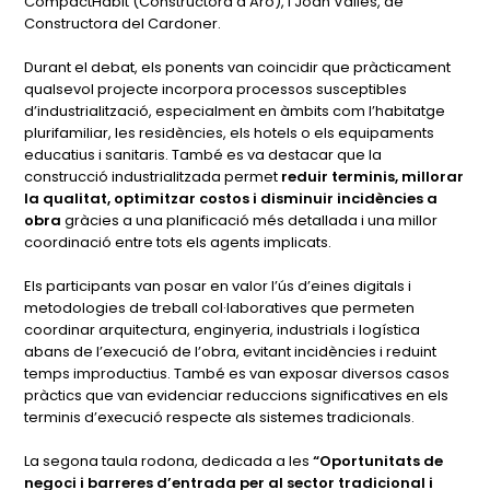
CompactHabit (Constructora d’Aro), i Joan Vallés, de
Constructora del Cardoner.
Durant el debat, els ponents van coincidir que pràcticament
qualsevol projecte incorpora processos susceptibles
d’industrialització, especialment en àmbits com l’habitatge
plurifamiliar, les residències, els hotels o els equipaments
educatius i sanitaris. També es va destacar que la
construcció industrialitzada permet
reduir terminis, millorar
la qualitat, optimitzar costos i disminuir incidències a
obra
gràcies a una planificació més detallada i una millor
coordinació entre tots els agents implicats.
Els participants van posar en valor l’ús d’eines digitals i
metodologies de treball col·laboratives que permeten
coordinar arquitectura, enginyeria, industrials i logística
abans de l’execució de l’obra, evitant incidències i reduint
temps improductius. També es van exposar diversos casos
pràctics que van evidenciar reduccions significatives en els
terminis d’execució respecte als sistemes tradicionals.
La segona taula rodona, dedicada a les
“Oportunitats de
negoci i barreres d’entrada per al sector tradicional i