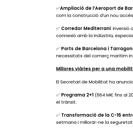
✅
Ampliació de l’Aeroport de Ba
com la construcció d’un nou accés f
✅
Corredor Mediterrani
: Inversió
connexió amb la indústria, especi
✅
Ports de Barcelona i Tarrago
necessitats del comerç marítim in
Millores viàries per a una mobili
El Secretari de Mobilitat ha anuncia
✅
Programa 2+1
(664 M€ fins al 20
el trànsit.
✅
Transformació de la C-16 entr
setmana i millorar-ne la seguretat