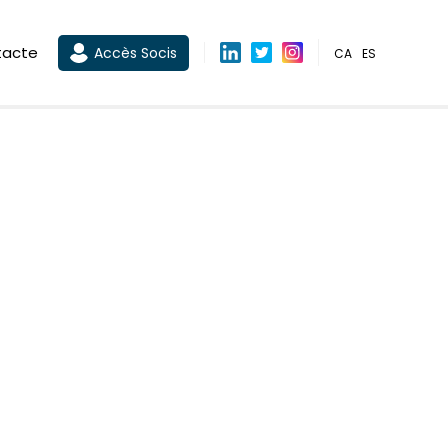
tacte
Accès Socis
CA
ES