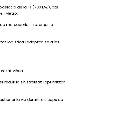
odelació de la T1 (700 M€), així
s i Metro.
t de mercaderies i reforçar la
itat logística i adaptar-se a les
uretat viària:
eduir la sinistralitat i optimitzar
tionar la via durant els caps de