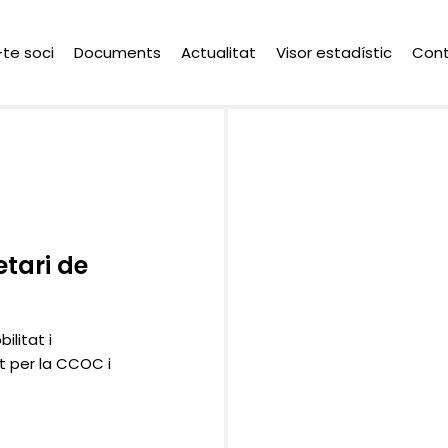
-te soci
Documents
Actualitat
Visor estadístic
Con
etari de
litat i
t per la CCOC i