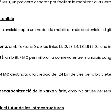
 M€), un projecte esperat per facilitar la mobilitat a la Garr
stenible
a transició cap a un model de mobilitat més sostenible i digi
lona
, amb l’extensió de les línies L1, L2, L3, L4, L8, L9 i L10, i una
t)
, amb 81,7 M€ per millorar la connexió entre municipis con
4 M€ destinats a la creació de 124 km de vies per a biciclete
escarbonització de la xarxa viària
, amb iniciatives per red
r el futur de les infraestructures