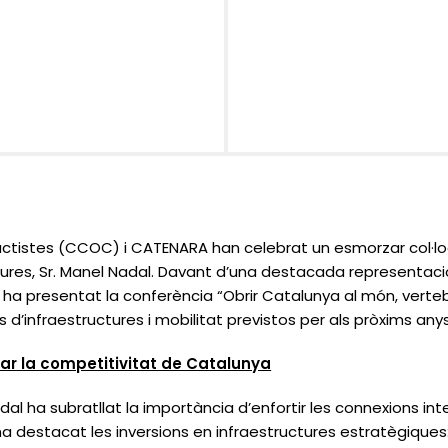
tistes (CCOC) i CATENARA han celebrat un esmorzar col·loq
ctures, Sr. Manel Nadal. Davant d’una destacada representaci
ent ha presentat la conferència “Obrir Catalunya al món, verte
s d’infraestructures i mobilitat previstos per als pròxims anys
sar la competitivitat de Catalunya
adal ha subratllat la importància d’enfortir les connexions int
 ha destacat les inversions en infraestructures estratègiques