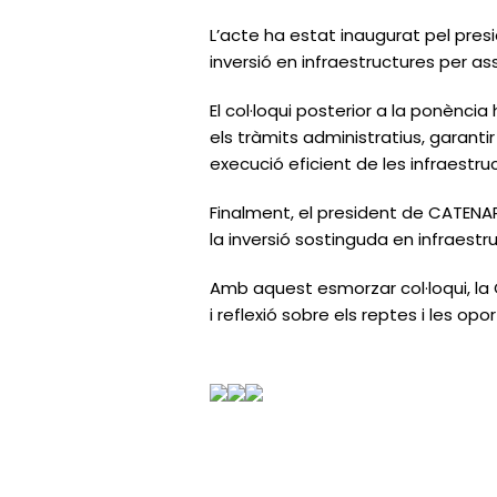
L’acte ha estat inaugurat pel presi
inversió en infraestructures per a
El col·loqui posterior a la ponènci
els tràmits administratius, garanti
execució eficient de les infraestru
Finalment, el president de CATENARA
la inversió sostinguda en infraest
Amb aquest esmorzar col·loqui, la
i reflexió sobre els reptes i les op