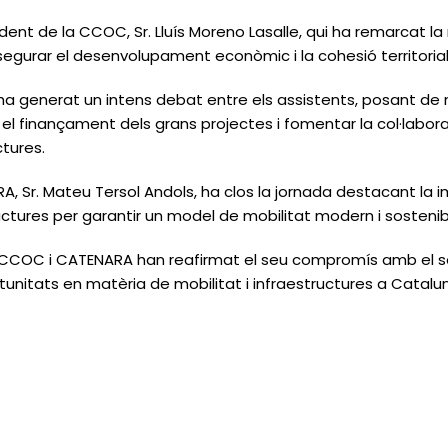
dent de la CCOC, Sr. Lluís Moreno Lasalle, qui ha remarcat la 
ssegurar el desenvolupament econòmic i la cohesió territoria
a ha generat un intens debat entre els assistents, posant de 
r el finançament dels grans projectes i fomentar la col·labor
ctures.
, Sr. Mateu Tersol Andols, ha clos la jornada destacant la im
ructures per garantir un model de mobilitat modern i sostenib
 CCOC i CATENARA han reafirmat el seu compromís amb el sec
ortunitats en matèria de mobilitat i infraestructures a Catalu