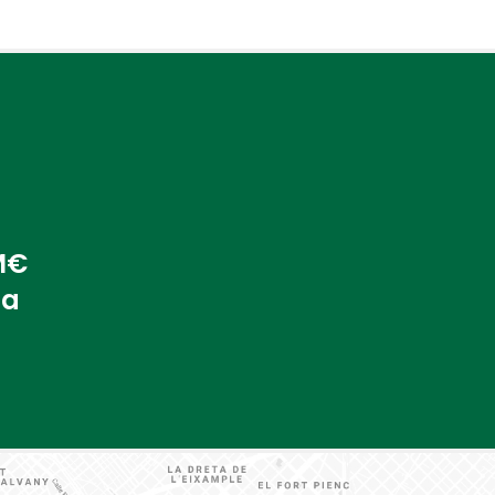
 M€
na