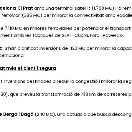
rcelona-El Prat
amb una terminal satèl·lit (1.700 M€) i la rem
erroviari (385 M€) per millorar la connectivitat amb Rodalie
 de 7.110 M€ en millores ferroviàries per potenciar el transpor
alment amb les fàbriques de SEAT-Cupra, Ford i PowerCo.
na
: S’han planificat inversions de 420 M€ per millorar la capac
ternacional.
tat més eficient i segura
t inversions destinades a reduir la congestió i millorar la seg
30), que preveu la transformació de 418 km de carreteres per r
e Berga i Bagà
(240 M€), una actuació que busca desconges
.