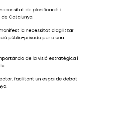
necessitat de planificació i
l de Catalunya.
manifest la necessitat d’agilitzar
ació públic-privada per a una
portància de la visió estratègica i
le.
tor, facilitant un espai de debat
nya.