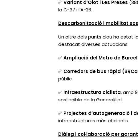
✅
Variant d’Olot i Les Preses
(385
la C-37 i l’A-26.
Descarbonització i mobilitat so
Un altre dels punts clau ha estat l
destacat diverses actuacions:
✅
Ampliació del Metro de Barce
✅
Corredors de bus ràpid (BRCa
públic.
✅
Infraestructura ciclista
, amb 9
sostenible de la Generalitat.
✅
Projectes d’autogeneració i d
infraestructures més eficients.
Diàleg i col·laboració per garanti